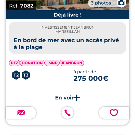
📷
3 photos
Réf.
7082
Déjà livré !
INVESTISSEMENT JEANBRUN
MARSEILLAN
En bord de mer avec un accès privé
à la plage
PTZ
DONATION
LMNP
JEANBRUN
à partir de
T2
T3
275 000€
💗