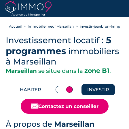
RETOUR
Agence de Montpellier
Accueil
Immobilier neuf Marseillan
investir-jeanbrun-lmnp
5
Investissement locatif :
programmes
immobiliers
à Marseillan
zone B1
Marseillan
se situe dans la
.
HABITER
INVESTIR
📧
Contactez un conseiller
À propos de
Marseillan