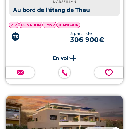
MARSEILLAN
Au bord de l'étang de Thau
PTZ
DONATION
LMNP
JEANBRUN
à partir de
T3
306 900€
💗