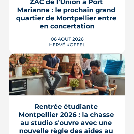
ZAC de l’Union à Port 
Marianne : le prochain grand 
quartier de Montpellier entre 
en concertation
06 AOÛT 2026
HERVÉ KOFFEL
Montpellier prépare la dernière grande
pièce de Port Marianne. La ZAC de
l'Union, entrée dans une nouvelle
phase de concertation, veut
Rentrée étudiante 
transformer un secteur sans identité en
Montpellier 2026 : la chasse 
quartier d'habitat.
au studio s'ouvre avec une 
LIRE L'ARTICLE
nouvelle règle des aides au 