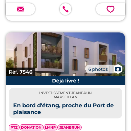
💗
📷
6 photos
Réf.
7546
Déjà livré !
INVESTISSEMENT JEANBRUN
MARSEILLAN
En bord d'étang, proche du Port de
plaisance
PTZ
DONATION
LMNP
JEANBRUN