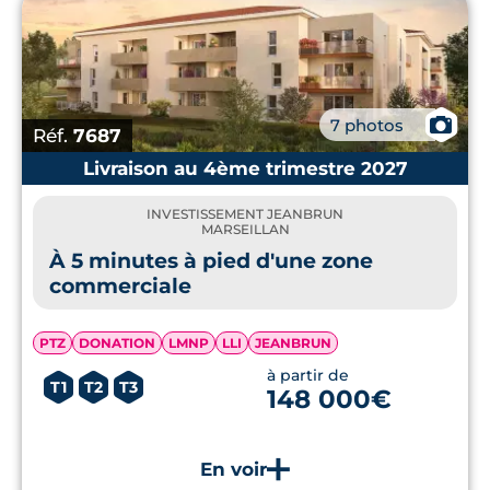
📷
7 photos
Réf.
7687
Livraison au 4ème trimestre 2027
INVESTISSEMENT JEANBRUN
MARSEILLAN
À 5 minutes à pied d'une zone
commerciale
PTZ
DONATION
LMNP
LLI
JEANBRUN
à partir de
T1
T2
T3
148 000€