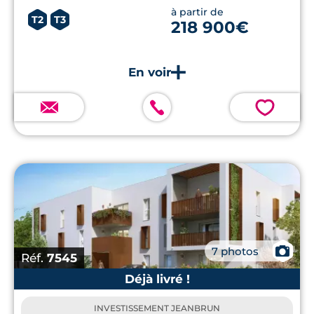
à partir de
T2
T3
218 900€
💗
📷
7 photos
Réf.
7545
Déjà livré !
INVESTISSEMENT JEANBRUN