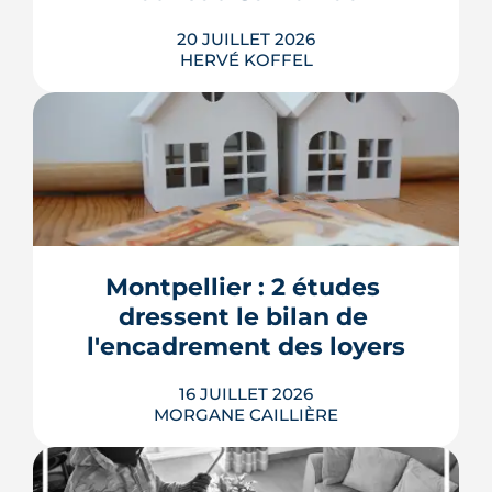
20 JUILLET 2026
HERVÉ KOFFEL
La Toupie, un immeuble de 19 m en
bois et paille et sans climatiseurs
individuels, sortira de terre place
Dalida. inscrit dans les projets de
Montpellier : 2 études 
nouvelles Folies architecturales, ce
dressent le bilan de 
tiers-lieu sera livré en mai 2027.
l'encadrement des loyers
LIRE L'ARTICLE
16 JUILLET 2026
MORGANE CAILLIÈRE