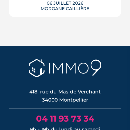
06 JUILLET 2026
MORGANE CAILLIÈRE
Face aux canicules et à l'explosion de la
climatisation, l'architecture
bioclimatique propose une autre voie :
concevoir des bâtiments qui restent
frais par leur seule conception. De la
résidence Théia à Montpellier à
l'immeuble « Essentiel » de Lyon, ce
dossier passe en revue cinq réalisat...
LIRE L'ARTICLE
418, rue du Mas de Verchant
34000 Montpellier
04 11 93 73 34
9h - 19h du lundi au samedi