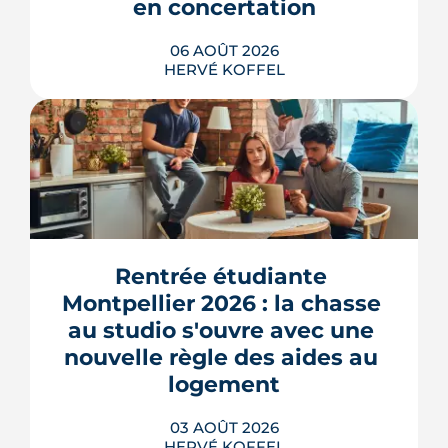
en concertation
06 AOÛT 2026
HERVÉ KOFFEL
Montpellier prépare la dernière grande
pièce de Port Marianne. La ZAC de
l'Union, entrée dans une nouvelle
phase de concertation, veut
Rentrée étudiante 
transformer un secteur sans identité en
Montpellier 2026 : la chasse 
quartier d'habitat.
au studio s'ouvre avec une 
LIRE L'ARTICLE
nouvelle règle des aides au 
logement
03 AOÛT 2026
HERVÉ KOFFEL