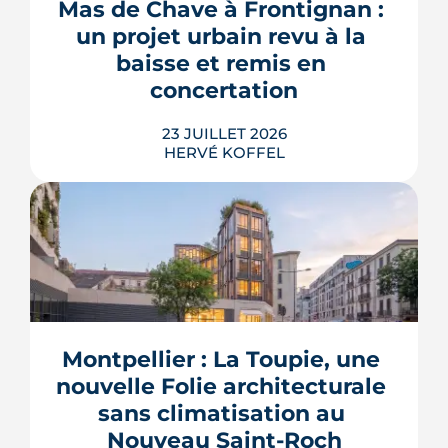
Mas de Chave à Frontignan : 
peuvent bloquer le bassin, ou son
un projet urbain revu à la 
remplissage.
baisse et remis en 
LIRE L'ARTICLE
concertation
23 JUILLET 2026
HERVÉ KOFFEL
Trente logements de moins, une
résidence seniors qui disparaît, des
places de parking converties en îlots de
fraîcheur. Le projet du Mas de Chave
Montpellier : La Toupie, une 
repart devant les habitants de
Frontignan, et le maire assume d'y
nouvelle Folie architecturale 
perdre un ou deux ans.
sans climatisation au 
LIRE L'ARTICLE
Nouveau Saint-Roch