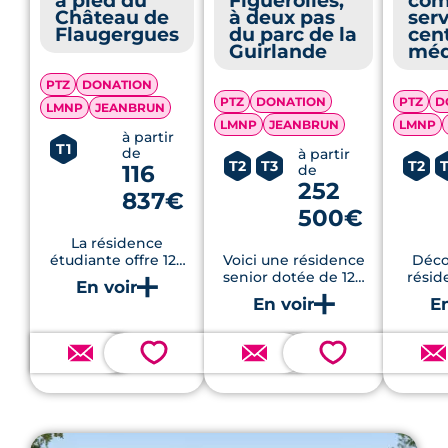
à pied du
Figuerolles,
com
Château de
à deux pas
serv
Flaugergues
du parc de la
cen
Guirlande
méd
PTZ
DONATION
PTZ
DONATION
PTZ
D
LMNP
JEANBRUN
LMNP
JEANBRUN
LMNP
à partir
T1
de
à partir
T2
T3
T2
116
de
252
837€
500€
La résidence
étudiante offre 126
Voici une résidence
Déco
logements du studio
senior dotée de 129
résid
au 3 pièces, dans la
appartements de 1 à
dernie
quartier Millénaire
3 pièces parfaitement
avec pi
de Montpellier.
aménagés et
fitness
meublés. Tous sont
des
💗
💗
adaptés aux besoins
res
des personnes âgées
et sont pensés pour
énergé
leur assurer un
confort supérieur...