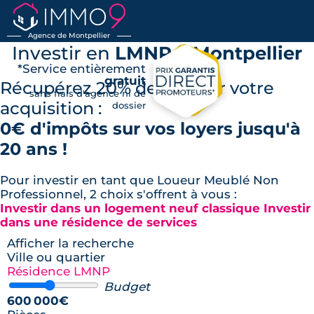
Agence de Montpellier
Investir en
LMNP à Montpellier
*Service entièrement
gratuit
Récupérez 20% de TVA sur votre
sans frais d'agence ni de
acquisition :
dossier
0€ d'impôts sur vos loyers jusqu'à
20 ans !
Pour investir en tant que Loueur Meublé Non
Professionnel, 2 choix s'offrent à vous :
Investir dans un logement neuf classique
Investir
dans une résidence de services
Afficher la recherche
Ville ou quartier
Résidence LMNP
Budget
600 000€