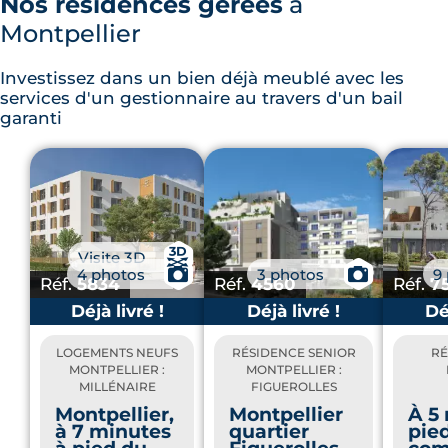
Nos résidences gérées
à
Montpellier
Investissez dans un bien déjà meublé avec les
services d'un gestionnaire au travers d'un bail
garanti
📸
Visite 3D
📷
📷
4 photos
3 photos
9
Réf.
5834
Réf.
4560
Réf.
7
Déjà livré !
Déjà livré !
Déj
LOGEMENTS NEUFS
RÉSIDENCE SENIOR
RÉ
MONTPELLIER :
MONTPELLIER :
MILLÉNAIRE
FIGUEROLLES
Montpellier,
Montpellier
À 5
à 7 minutes
quartier
pie