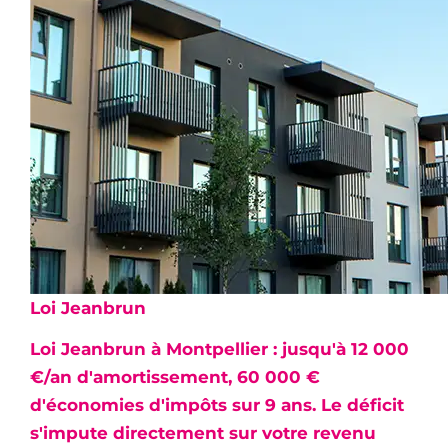
Loi Jeanbrun
Loi Jeanbrun à Montpellier : jusqu'à
12 000
€/an d'amortissement, 60 000 €
d'économies d'impôts sur 9 ans
. Le déficit
s'impute directement sur votre revenu