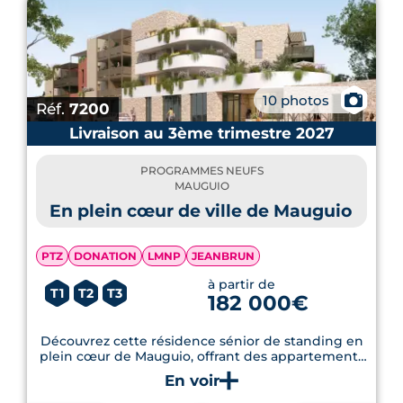
📷
10 photos
Réf.
7200
Livraison au 3ème trimestre 2027
PROGRAMMES NEUFS
MAUGUIO
En plein cœur de ville de Mauguio
PTZ
DONATION
LMNP
JEANBRUN
à partir de
T1
T2
T3
182 000€
Découvrez cette résidence sénior de standing en
plein cœur de Mauguio, offrant des appartements
du T1 au T3, livrables au 4ème trimestre 2026.