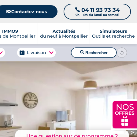
04 11 93 73 34
📞
📧
Contactez-nous
9h - 19h du lundi au samedi
IMMO9
Actualités
Simulateurs
 de Montpellier
du neuf à Montpellier
Outils et recherche
🔍
Livraison
Rechercher
NOS
OFFRES
🎁
>
Une question sur ce programme ?