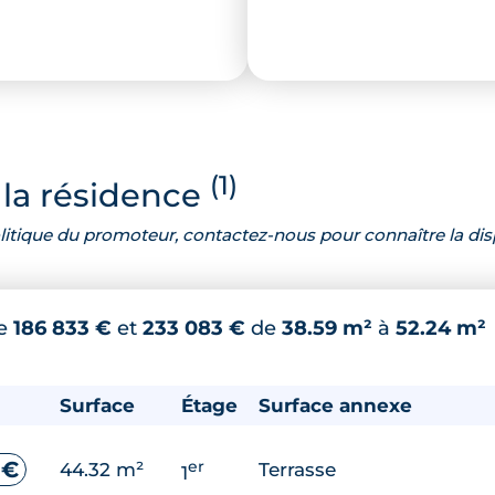
(1)
la résidence
 politique du promoteur, contactez-nous pour connaître la dis
re
186 833 €
et
233 083 €
de
38.59 m²
à
52.24 m²
Surface
Étage
Surface annexe
er
 €
44.32 m²
Terrasse
1