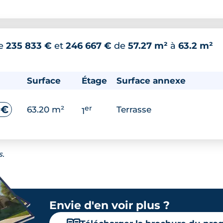
re
235 833 €
et
246 667 €
de
57.27 m²
à
63.2 m²
Surface
Étage
Surface annexe
er
 €
63.20 m²
Terrasse
1
s.
Envie d'en voir plus ?