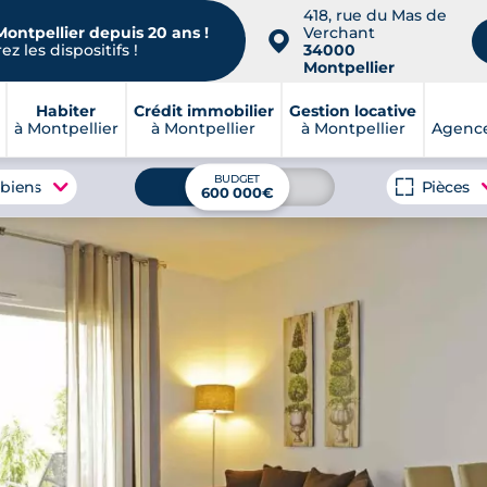
418, rue du Mas de
Montpellier depuis 20 ans !
Verchant
📍
z les dispositifs !
34000
Montpellier
Habiter
Crédit immobilier
Gestion locative
à Montpellier
à Montpellier
à Montpellier
Agence
BUDGET
 biens
Pièces
600 000€