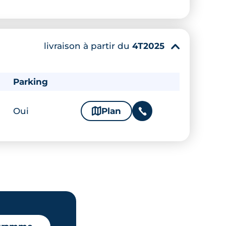
livraison à partir du
4T2025
▾
Parking
Oui
🗞
Plan
📞