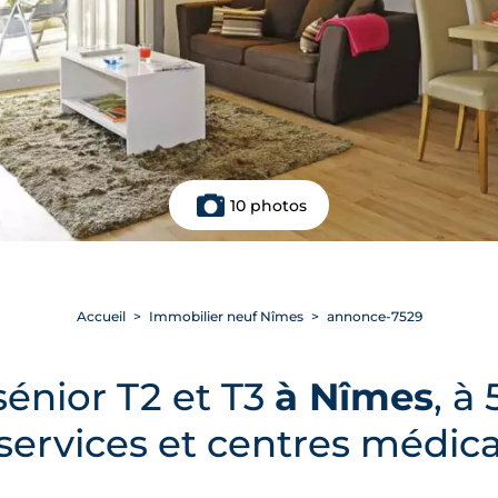
10 photos
Accueil
Immobilier neuf Nîmes
annonce-7529
sénior T2 et T3
à Nîmes
, à
ervices et centres médic