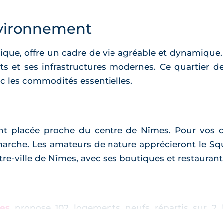
vironnement
rique, offre un cadre de vie agréable et dynamique. 
s et ses infrastructures modernes. Ce quartier d
ec les commodités essentielles.
ent placée proche du centre de Nîmes. Pour vos 
arche. Les amateurs de nature apprécieront le Squa
ntre-ville de Nîmes, avec ses boutiques et restaurant
es
propose 102 logements neufs répartis sur 2 b
 T3, bénéficient de jardins privatifs et de terrasse