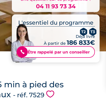
04 11 93 73 34
L'essentiel du programme
T2
T3
Déjà livré
186 833€
À partir de
Être rappelé par un conseiller
📞
 5 min à pied des
aux
💗
- réf. 7529