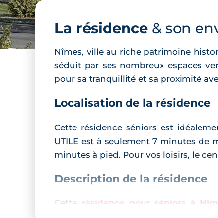
La résidence
& son en
Nîmes, ville au riche patrimoine histo
séduit par ses nombreux espaces vert
pour sa tranquillité et sa proximité av
Localisation de la résidence
Cette résidence séniors est idéalem
UTILE est à seulement 7 minutes de m
minutes à pied. Pour vos loisirs, le ce
Description de la résidence
Cette
résidence pour séniors à Nîm
moderne. Les logements, allant du T2 au