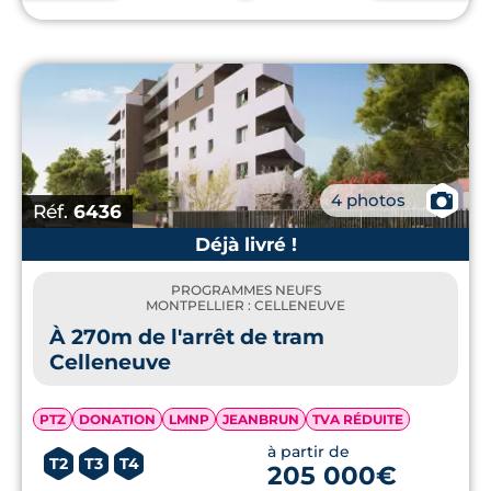
Tropisme.
📷
4 photos
Réf.
6436
Déjà livré !
PROGRAMMES NEUFS
MONTPELLIER : CELLENEUVE
À 270m de l'arrêt de tram
Celleneuve
PTZ
DONATION
LMNP
JEANBRUN
TVA RÉDUITE
à partir de
T2
T3
T4
205 000€