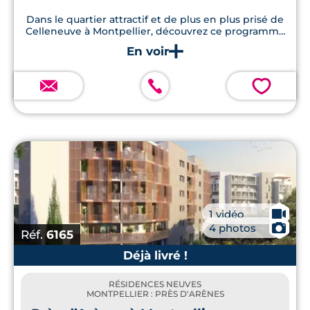
Dans le quartier attractif et de plus en plus prisé de
Celleneuve à Montpellier, découvrez ce programme
immobilier neuf proposant 44 appartements T1, T2,
T3 et T4 avec espace extérieur privatif.
💗
🎥
1 vidéo
📷
4 photos
Réf.
6165
Déjà livré !
RÉSIDENCES NEUVES
MONTPELLIER : PRÈS D'ARÈNES