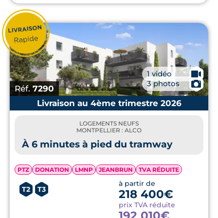
🎥
1 vidéo
📷
3 photos
Réf.
7290
Livraison au 4ème trimestre 2026
LOGEMENTS NEUFS
MONTPELLIER : ALCO
À 6 minutes à pied du tramway
PTZ
DONATION
LMNP
JEANBRUN
TVA RÉDUITE
à partir de
T2
T3
218 400€
prix TVA réduite
192 010€