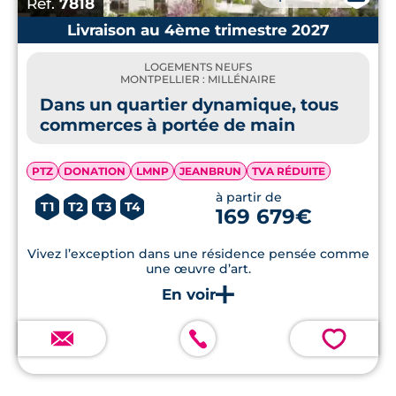
Réf.
7818
Livraison au 4ème trimestre 2027
LOGEMENTS NEUFS
MONTPELLIER : MILLÉNAIRE
Dans un quartier dynamique, tous
commerces à portée de main
PTZ
DONATION
LMNP
JEANBRUN
TVA RÉDUITE
à partir de
T1
T2
T3
T4
169 679€
Vivez l’exception dans une résidence pensée comme
une œuvre d’art.
💗