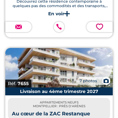
Découvrez cette résidence contemporaine à
quelques pas des commodités et des transports,
avec des logements dernier cri et des panneaux
solaires.
💗
📷
7 photos
Réf.
7655
Livraison au 4ème trimestre 2027
APPARTEMENTS NEUFS
MONTPELLIER : PRÈS D'ARÈNES
Au cœur de la ZAC Restanque