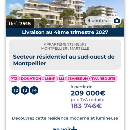
📷
9 photos
Réf.
7915
Livraison au 4ème trimestre 2027
APPARTEMENTS NEUFS
MONTPELLIER : MARTELLE
Secteur résidentiel au sud-ouest de
Montpellier
PTZ
DONATION
LMNP
LLI
JEANBRUN
TVA RÉDUITE
à partir de
T2
T3
T4
209 000€
prix TVA réduite
183 746€
Découvrez cette résidence moderne et lumineuse