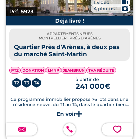
🎥
1 vidéo
📷
4 photos
Réf.
5923
Déjà livré !
APPARTEMENTS NEUFS
MONTPELLIER : PRÈS D'ARÈNES
Quartier Près d’Arènes, à deux pas
du marché Saint-Martin
PTZ
DONATION
LMNP
JEANBRUN
TVA RÉDUITE
à partir de
T2
T3
T4
241 000€
Ce programme immobilier propose 76 lots dans une
résidence neuve, du T1 au T4, dans le quartier bien
desservi Près d'Arènes.
💗