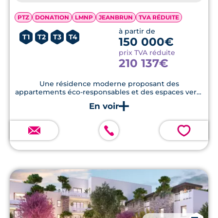
PTZ
DONATION
LMNP
JEANBRUN
TVA RÉDUITE
à partir de
T1
T2
T3
T4
150 000€
prix TVA réduite
210 137€
Une résidence moderne proposant des
appartements éco-responsables et des espaces verts
paysagers.
💗