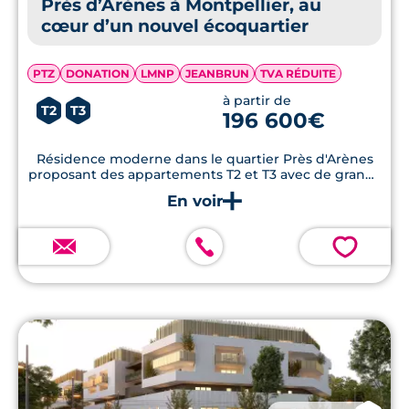
Près d’Arènes à Montpellier, au
cœur d’un nouvel écoquartier
PTZ
DONATION
LMNP
JEANBRUN
TVA RÉDUITE
à partir de
T2
T3
196 600€
Résidence moderne dans le quartier Près d'Arènes
proposant des appartements T2 et T3 avec de grands
espaces communs paysagers.
💗