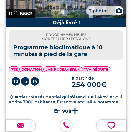
📷
7 photos
Réf.
6552
Déjà livré !
PROGRAMMES NEUFS
MONTPELLIER : ESTANOVE
Programme bioclimatique à 10
minutes à pied de la gare
PTZ
DONATION
LMNP
JEANBRUN
TVA RÉDUITE
à partir de
T2
T3
T4
254 000€
Quartier très résidentiel qui s'étend sur 1,4km² et qui
abrite 7000 habitants, Estanove accueille notamment
le Parc Montcalm et ses 20 hectares de verdure, bois
et terrains de jeux. La nouvelle ZAC de la Cité
Créative, lancée en 2019, anime le quartier par ses
infrastructures culturelles et scolaires, avec
💗
notamment le nouveau campus de l'ESMA et la Halle