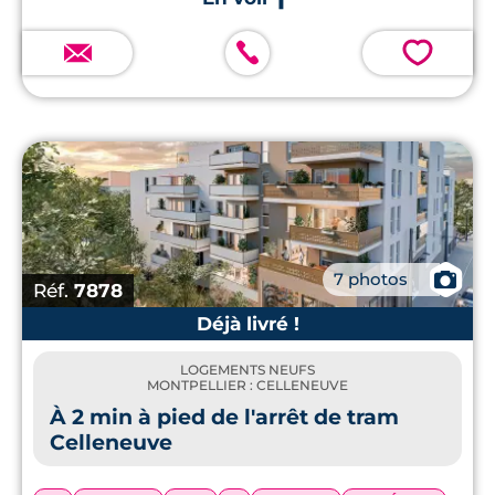
💗
📷
7 photos
Réf.
7878
Déjà livré !
LOGEMENTS NEUFS
MONTPELLIER : CELLENEUVE
À 2 min à pied de l'arrêt de tram
Celleneuve