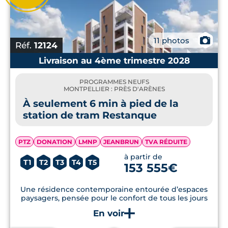
📷
11 photos
Réf.
12124
Livraison au 4ème trimestre 2028
PROGRAMMES NEUFS
MONTPELLIER : PRÈS D'ARÈNES
À seulement 6 min à pied de la
station de tram Restanque
PTZ
DONATION
LMNP
JEANBRUN
TVA RÉDUITE
à partir de
T1
T2
T3
T4
T5
153 555€
Une résidence contemporaine entourée d’espaces
paysagers, pensée pour le confort de tous les jours