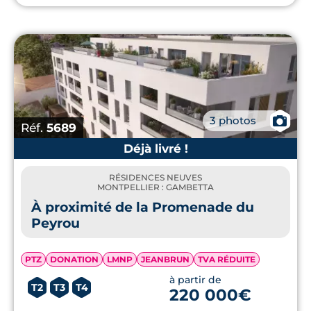
📷
3 photos
Réf.
5689
Déjà livré !
RÉSIDENCES NEUVES
MONTPELLIER : GAMBETTA
À proximité de la Promenade du
Peyrou
PTZ
DONATION
LMNP
JEANBRUN
TVA RÉDUITE
à partir de
T2
T3
T4
220 000€