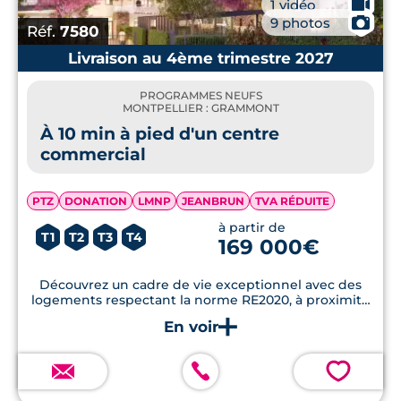
🎥
1 vidéo
📷
9 photos
Réf.
7580
Livraison au 4ème trimestre 2027
PROGRAMMES NEUFS
MONTPELLIER : GRAMMONT
À 10 min à pied d'un centre
commercial
PTZ
DONATION
LMNP
JEANBRUN
TVA RÉDUITE
à partir de
T1
T2
T3
T4
169 000€
Découvrez un cadre de vie exceptionnel avec des
logements respectant la norme RE2020, à proximité
immédiate des commodités et des espaces verts.
💗