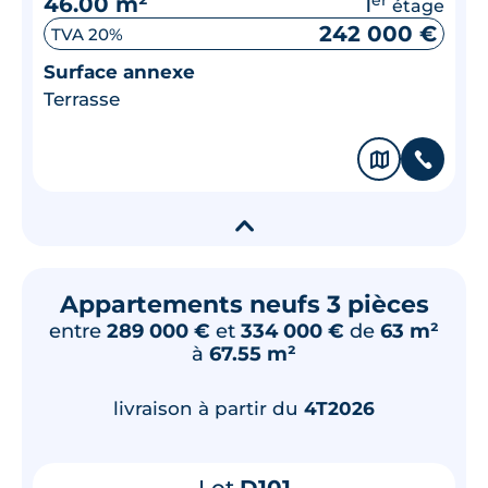
46.00 m²
1
étage
242 000 €
TVA 20%
Surface annexe
Terrasse
🗞
📞
▾
Appartements neufs 3 pièces
entre
289 000 €
et
334 000 €
de
63 m²
à
67.55 m²
livraison à partir du
4T2026
Lot
D101