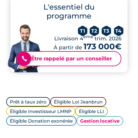
L'essentiel du
programme
T1
T2
T3
T4
ème
Livraison 4
trim. 2026
173 000€
À partir de
Être rappelé par un conseiller
📞
Prêt à taux zéro
Éligible Loi Jeanbrun
Éligible Investisseur LMNP
Éligible LLI
Éligible Donation exonérée
Gestion locative