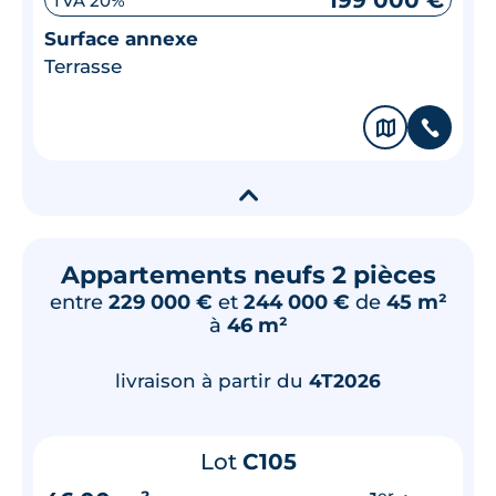
199 000 €
TVA 20%
Surface annexe
Terrasse
🗞
📞
▾
Appartements neufs 2 pièces
entre
229 000 €
et
244 000 €
de
45 m²
à
46 m²
livraison à partir du
4T2026
Lot
C105
er