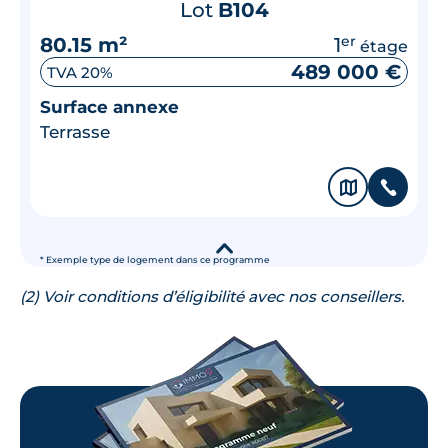
Lot
B104
80.15 m²
1
er
étage
489 000 €
TVA 20%
Surface annexe
Terrasse
🗞
📞
▾
* Exemple type de logement dans ce programme
(2) Voir conditions d’éligibilité avec nos conseillers.