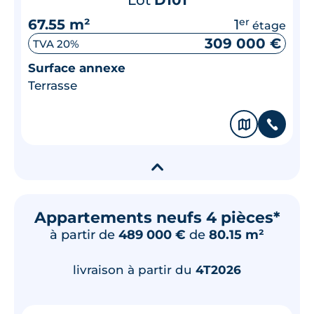
67.55 m²
1
er
étage
309 000 €
TVA 20%
Surface annexe
Terrasse
🗞
📞
▾
Appartements neufs 4 pièces*
à partir de
489 000 €
de
80.15 m²
livraison à partir du
4T2026