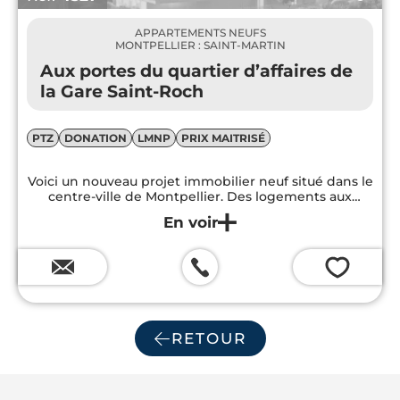
APPARTEMENTS NEUFS
MONTPELLIER : SAINT-MARTIN
Aux portes du quartier d’affaires de
la Gare Saint-Roch
PTZ
DONATION
LMNP
PRIX MAITRISÉ
Voici un nouveau projet immobilier neuf situé dans le
centre-ville de Montpellier. Des logements aux
typologies variées vous sont proposés. Tous
disposent de très prestations assurant un cadre de
vie supérieur et confortable...
💗
RETOUR