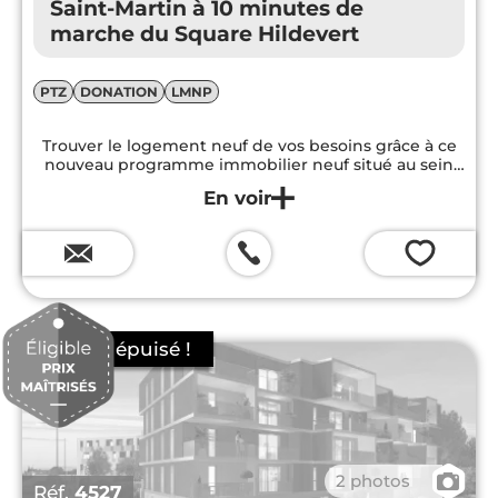
Saint-Martin à 10 minutes de
marche du Square Hildevert
PTZ
DONATION
LMNP
Trouver le logement neuf de vos besoins grâce à ce
nouveau programme immobilier neuf situé au sein
de la ville de Montpellier. Des appartements de 2 à 4
pièces sont proposés. Tous disposent de très bonnes
prestations assurant un cadre de vie confortable...
💗
📷
2 photos
Réf.
4527