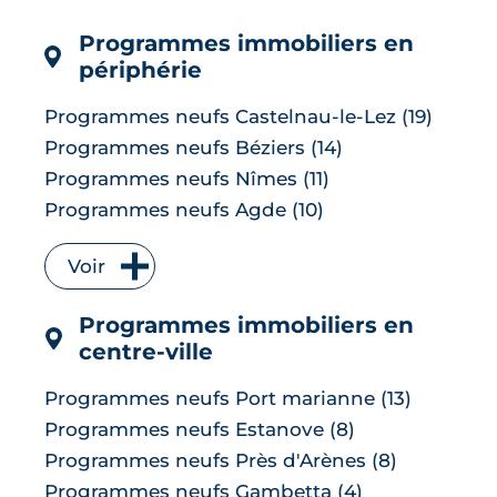
l'immeuble « Essentiel » de Lyon, ce
dossier passe en revue cinq réalisat...
Programmes immobiliers en
LIRE L'ARTICLE
périphérie
Programmes neufs Castelnau-le-Lez (19)
Programmes neufs Béziers (14)
Programmes neufs Nîmes (11)
Programmes neufs Agde (10)
Programmes neufs Mauguio (9)
Voir
Programmes neufs Lattes (8)
Programmes neufs Sète (8)
Programmes immobiliers en
Programmes neufs Baillargues (7)
centre-ville
Programmes neufs Marseillan (6)
Programmes neufs Clapiers (4)
Programmes neufs Port marianne (13)
Programmes neufs Le Grau-du-Roi (4)
Programmes neufs Estanove (8)
Programmes neufs Saint-Jean-de-Védas
Programmes neufs Près d'Arènes (8)
(4)
Programmes neufs Gambetta (4)