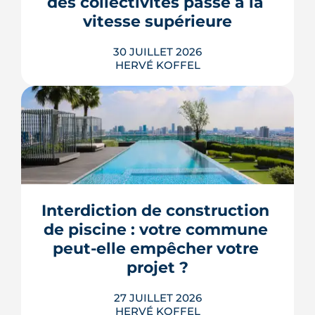
des collectivités passe à la 
note.
vitesse supérieure
LIRE L'ARTICLE
30 JUILLET 2026
HERVÉ KOFFEL
Trente mesures, huit codes, un mot
d'ordre : faire agir les maires plus vite.
Le deuxième méga-décret de
simplification touche l'urbanisme, le
Interdiction de construction 
photovoltaïque et l'habitat, mais
plusieurs de ses raccourcis inquiètent
de piscine : votre commune 
déjà le juge consultatif des normes.
peut-elle empêcher votre 
LIRE L'ARTICLE
projet ?
27 JUILLET 2026
HERVÉ KOFFEL