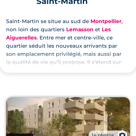
Saint-Martin
Saint-Martin se situe au sud de
Montpellier
,
non loin des quartiers
Lemasson
et
Les
Aiguerelles
. Entre mer et centre-ville, ce
quartier séduit les nouveaux arrivants par
son emplacement privilégié, mais aussi par
la qualité de vie qu’il propose. Il s’étend sur
une superficie de 0,87 km² et compte près
de
6 600 habitants
. Du parc Alain Bashung
au square Jean Monnet, en passant par la
maison pour tous l’Escoutaire et le
gymnase Georges Busnel, Saint-Martin met
à la disposition de ses résidents différents
équipements qui bénéficient d’un entretien
régulier.
📷
14 photos