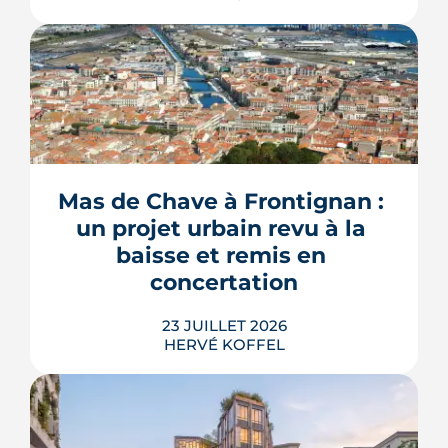
Construire une piscine sur son propre
terrain n'a rien d'un droit acquis. Entre
les règles du PLU et les arrêtés
sécheresse, plusieurs mécanismes
Mas de Chave à Frontignan : 
peuvent bloquer le bassin, ou son
un projet urbain revu à la 
remplissage.
baisse et remis en 
LIRE L'ARTICLE
concertation
23 JUILLET 2026
HERVÉ KOFFEL