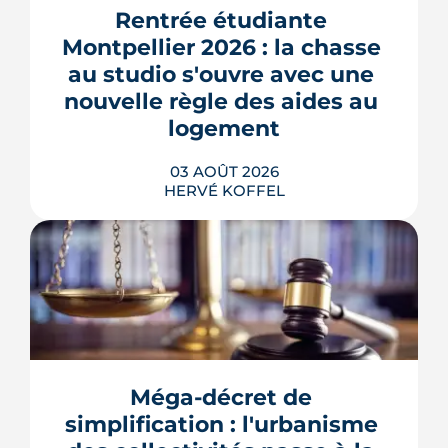
phase de concertation, veut
Rentrée étudiante 
transformer un secteur sans identité en
Montpellier 2026 : la chasse 
quartier d'habitat.
au studio s'ouvre avec une 
LIRE L'ARTICLE
nouvelle règle des aides au 
logement
03 AOÛT 2026
HERVÉ KOFFEL
Se loger à Montpellier pour la rentrée
2026 tient de la course de vitesse, sur
un marché où le studio part en
quelques jours. Et pour une partie des
Méga-décret de 
étudiants internationaux, une réforme
des aides au logement entrée en
simplification : l'urbanisme 
vigueur le 1er juillet vient alourdir la