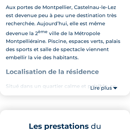
Aux portes de Montpellier, Castelnau-le-Lez
est devenue peu à peu une destination très
recherchée. Aujourd’hui, elle est même
ème
devenue la 2
ville de la Métropole
Montpelliéraine. Piscine, espaces verts, palais
des sports et salle de spectacle viennent
embellir la vie des habitants.
Localisation de la résidence
Situé dans un quartier calme et paisible, ce
Lire plus
programme immobilier neuf à Castelnau-le-
Lez
propose un cadre de vie idéal à celles et
ceux recherchant authenticité et quiétude. A
quelques pas de l’Avenue de l’Europe, vous
Les prestations
du
serez à proximité de toutes commodités dont