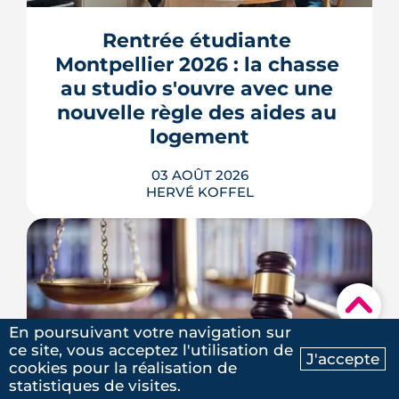
l'Union, entrée dans une nouvelle
phase de concertation, veut
Rentrée étudiante 
transformer un secteur sans identité en
Montpellier 2026 : la chasse 
quartier d'habitat.
au studio s'ouvre avec une 
LIRE L'ARTICLE
nouvelle règle des aides au 
logement
03 AOÛT 2026
HERVÉ KOFFEL
▾
Se loger à Montpellier pour la rentrée
2026 tient de la course de vitesse, sur
En poursuivant votre navigation sur
un marché où le studio part en
ce site, vous acceptez l'utilisation de
quelques jours. Et pour une partie des
J'accepte
cookies pour la réalisation de
Ma recherche
Contactez-nous
Méga-décret de 
étudiants internationaux, une réforme
statistiques de visites.
des aides au logement entrée en