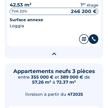
42.53 m²
1
er
étage
246 200 €
TVA 20%
Surface annexe
Loggia
🗞
📞
▾
Appartements neufs 3 pièces
entre
355 000 €
et
389 000 €
de
57.26 m²
à
72.37 m²
livraison à partir du
4T2025