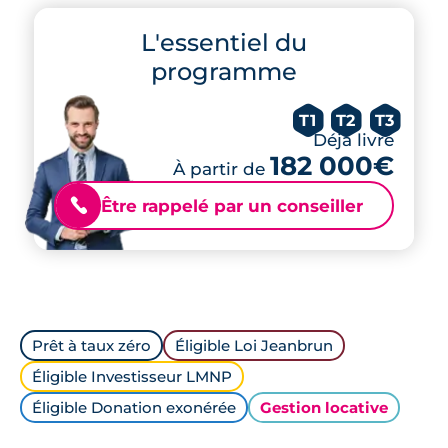
L'essentiel du
programme
T1
T2
T3
Déjà livré
182 000€
À partir de
Être rappelé par un conseiller
📞
Prêt à taux zéro
Éligible Loi Jeanbrun
Éligible Investisseur LMNP
Éligible Donation exonérée
Gestion locative