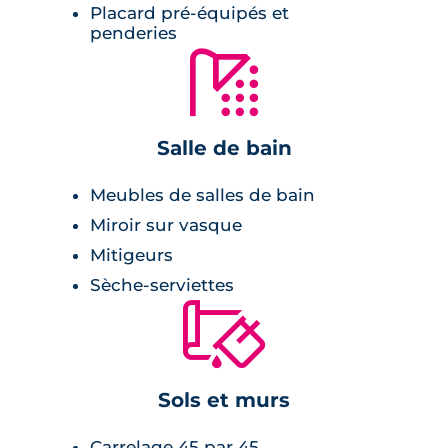
disposerez d’un accès à un parking en sous-
Placard pré-équipés et
sol. La cuisine semi-équipée s’intègre dans
penderies
🚿
l’espace de vie pour profiter un maximum de
vos invités.
Salle de bain
Meubles de salles de bain
Miroir sur vasque
Mitigeurs
Sèche-serviettes
🔨
Sols et murs
Carrelage 45 par 45