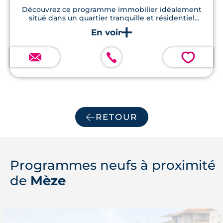
Découvrez ce programme immobilier idéalement
situé dans un quartier tranquille et résidentiel
proche de l’hyper-centre de Mèze, offrant des
appartements neufs du T1 au T4, livrables au 3ème
trimestre 2026.
💗
RETOUR
Programmes neufs à proximité
de
Mèze