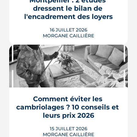
Montpellier : 2 études 
nouvelles Folies architecturales, ce
dressent le bilan de 
tiers-lieu sera livré en mai 2027.
l'encadrement des loyers
LIRE L'ARTICLE
16 JUILLET 2026
MORGANE CAILLIÈRE
Seulement 12 % d'annonces non
conformes selon la Fondation pour le
Logement, des studios étudiants loués
161 euros au-dessus des plafonds selon
Que Choisir Ensemble : deux études
récentes tirent des conclusions
Comment éviter les 
opposées sur l'encadrement des loyers
cambriolages ? 10 conseils et 
à Montpellier. De leur comparaison
ressort le...
leurs prix 2026
LIRE L'ARTICLE
15 JUILLET 2026
MORGANE CAILLIÈRE