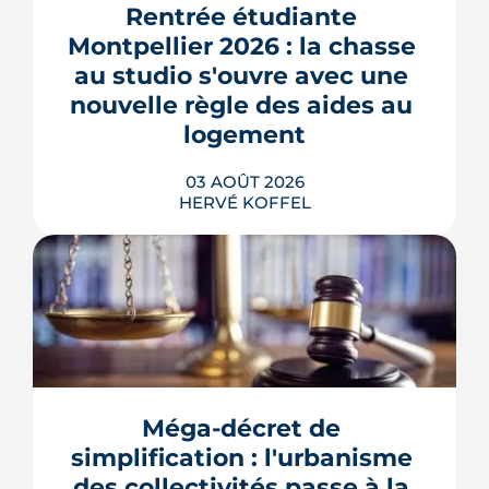
phase de concertation, veut
Rentrée étudiante 
transformer un secteur sans identité en
Montpellier 2026 : la chasse 
quartier d'habitat.
au studio s'ouvre avec une 
LIRE L'ARTICLE
nouvelle règle des aides au 
logement
03 AOÛT 2026
HERVÉ KOFFEL
Se loger à Montpellier pour la rentrée
2026 tient de la course de vitesse, sur
un marché où le studio part en
quelques jours. Et pour une partie des
Méga-décret de 
étudiants internationaux, une réforme
des aides au logement entrée en
simplification : l'urbanisme 
vigueur le 1er juillet vient alourdir la
des collectivités passe à la 