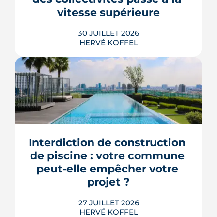
note.
vitesse supérieure
LIRE L'ARTICLE
30 JUILLET 2026
HERVÉ KOFFEL
Trente mesures, huit codes, un mot
d'ordre : faire agir les maires plus vite.
Le deuxième méga-décret de
simplification touche l'urbanisme, le
Interdiction de construction 
photovoltaïque et l'habitat, mais
plusieurs de ses raccourcis inquiètent
de piscine : votre commune 
déjà le juge consultatif des normes.
peut-elle empêcher votre 
LIRE L'ARTICLE
projet ?
27 JUILLET 2026
HERVÉ KOFFEL