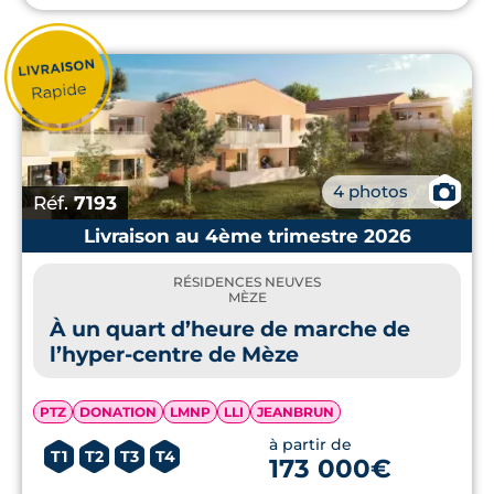
investissement locatif autour de
Montpellier
.
📷
4 photos
Réf.
7193
Livraison au 4ème trimestre 2026
RÉSIDENCES NEUVES
MÈZE
À un quart d’heure de marche de
l’hyper-centre de Mèze
PTZ
DONATION
LMNP
LLI
JEANBRUN
à partir de
T1
T2
T3
T4
173 000€