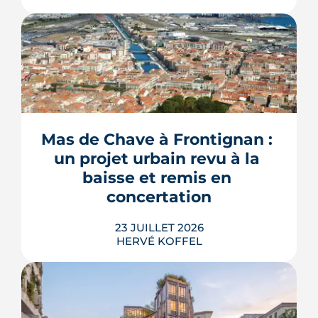
Construire une piscine sur son propre
terrain n'a rien d'un droit acquis. Entre
les règles du PLU et les arrêtés
sécheresse, plusieurs mécanismes
Mas de Chave à Frontignan : 
peuvent bloquer le bassin, ou son
un projet urbain revu à la 
remplissage.
baisse et remis en 
LIRE L'ARTICLE
concertation
23 JUILLET 2026
HERVÉ KOFFEL