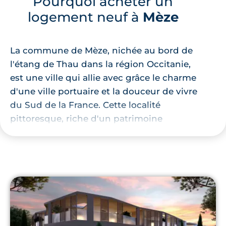
Pourquoi acheter un
logement neuf à
Mèze
La commune de Mèze, nichée au bord de
l'étang de Thau dans la région Occitanie,
est une ville qui allie avec grâce le charme
d'une ville portuaire et la douceur de vivre
du Sud de la France. Cette localité
pittoresque, riche d'un patrimoine
historique et naturel, offre un cadre de vie
idéal pour ceux qui cherchent à s'installer
ou investir dans l'immobilier.
Mèze bénéficie d'un environnement naturel
exceptionnel. Située au bord de l'étang de
Thau, elle offre des paysages entre terre et
mer, où la nature est préservée et valorisée.