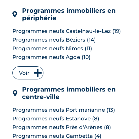
l'immeuble « Essentiel » de Lyon, ce
dossier passe en revue cinq réalisat...
Programmes immobiliers en
LIRE L'ARTICLE
périphérie
Programmes neufs Castelnau-le-Lez (19)
Programmes neufs Béziers (14)
Programmes neufs Nîmes (11)
Programmes neufs Agde (10)
Programmes neufs Mauguio (9)
Voir
Programmes neufs Lattes (8)
Programmes neufs Sète (8)
Programmes immobiliers en
Programmes neufs Baillargues (7)
centre-ville
Programmes neufs Marseillan (6)
Programmes neufs Clapiers (4)
Programmes neufs Port marianne (13)
Programmes neufs Le Grau-du-Roi (4)
Programmes neufs Estanove (8)
Programmes neufs Saint-Jean-de-Védas
Programmes neufs Près d'Arènes (8)
(4)
Programmes neufs Gambetta (4)