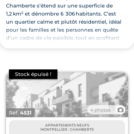
Chamberte s’étend sur une superficie de
1,2 km² et dénombre 6 306 habitants. C’est
un quartier calme et plutôt résidentiel, idéal
pour les familles et les personnes en quête
d’un cadre de vie paisible, tout en profitant
de la proximité du centre-ville. Le parc Petit
Bois de la Colline constitue le plus grand
espace vert naturel du quartier. Il s’agit d’un
écrin de verdure de 2 hectares,
agréablement boisé de chênes, de pins et
de frênes. Il propose une grande palette
d’activités de plein air et est équipé d’une
aire de jeux de ballons.
📷
4 photos
Réf.
4531
La Chamberte dispose de différents
équipements qui participent à
APPARTEMENTS NEUFS
MONTPELLIER : CHAMBERTE
l’amélioration de la qualité de vie de ses