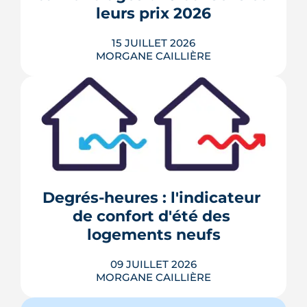
ressort le...
leurs prix 2026
LIRE L'ARTICLE
15 JUILLET 2026
MORGANE CAILLIÈRE
211 600 cambriolages et tentatives ont
été enregistrés en France en 2025, avec
un risque accru pendant les longues
absences estivales. De la serrure
certifiée A2P à l'Opération Tranquillité
Vacances, voici 10 mesures concrètes
Degrés-heures : l'indicateur 
recommandées par les forces de l'ordre
de confort d'été des 
et les professionnels de ...
logements neufs
LIRE L'ARTICLE
09 JUILLET 2026
MORGANE CAILLIÈRE