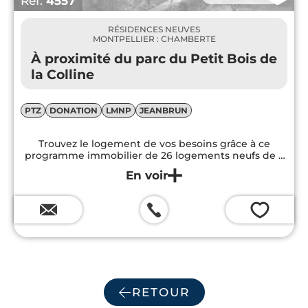
Réf.
4557
De plus en plus d’investisseurs s’intéressent
RÉSIDENCES NEUVES
au marché immobilier de La Chamberte
MONTPELLIER : CHAMBERTE
pour y réaliser un
investissement locatif
.
À proximité du parc du Petit Bois de
D’ailleurs, le quartier accueille de nombreux
la Colline
programmes neufs
, avec un grand choix
d’appartements à vendre.
PTZ
DONATION
LMNP
JEANBRUN
Trouvez le logement de vos besoins grâce à ce
programme immobilier de 26 logements neufs de 2
et de 3 pièces. Ces logements disposent tous d'un
parfait aménagement confortable et répondant aux
exigences d'un confort moderne...
💗
RETOUR