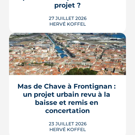
LIRE L'ARTICLE
projet ?
27 JUILLET 2026
HERVÉ KOFFEL
Construire une piscine sur son propre
terrain n'a rien d'un droit acquis. Entre
les règles du PLU et les arrêtés
sécheresse, plusieurs mécanismes
Mas de Chave à Frontignan : 
peuvent bloquer le bassin, ou son
un projet urbain revu à la 
remplissage.
baisse et remis en 
LIRE L'ARTICLE
concertation
23 JUILLET 2026
HERVÉ KOFFEL