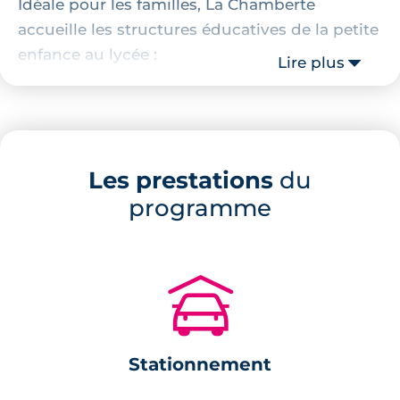
Idéale pour les familles, La Chamberte
accueille les structures éducatives de la petite
enfance au lycée :
Lire plus
École maternelle Maria Callas
École élémentaire Sun Yat Sen
École primaire privée Les Jonquilles
Les prestations
du
Collèges Fontcarrade et Sainte Marie
programme
Lycée professionnel Jules Ferry
Localisation de la résidence
🚗
La résidence se situe dans une rue
perpendiculaire de l'avenue de la Liberté. Elle
est tout près de la Place du Jardin de l'infante
Stationnement
et le centre-ville est joignable en seulement 15