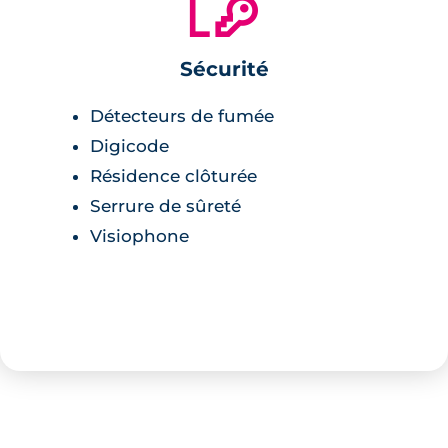
🔐
pharmacie à proximité,
lycée Jusles Guesde,
Sécurité
collège Sainte. Marie,
cabinet médical,
Détecteurs de fumée
Parc de la Guirlande,
Digicode
château de la Piscine.
Résidence clôturée
Serrure de sûreté
Visiophone