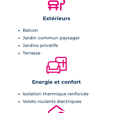
🌲
carrelage,
placard.
Extérieurs
Sécurité
Balcon
Jardin commun paysager
La résidence est entièrement clôturée et
Jardins privatifs
sécurisée. Son accès se fait par le biais d'un
Terrasse
badge d'accès ou d'un digicode. Les halls
🛋
d'entrée de chaque bâtiment sont accessibles
par un badge. De même, un parking est
présent en sous-sol. Ce dernier vous invite à
Energie et confort
garer votre véhicule personnel en toute
sécurité.
Isolation thermique renforcée
Volets roulants électriques
Environnement