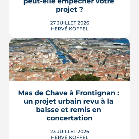
peut-elle empêcher votre 
LIRE L'ARTICLE
projet ?
27 JUILLET 2026
HERVÉ KOFFEL
Construire une piscine sur son propre
terrain n'a rien d'un droit acquis. Entre
les règles du PLU et les arrêtés
sécheresse, plusieurs mécanismes
Mas de Chave à Frontignan : 
peuvent bloquer le bassin, ou son
un projet urbain revu à la 
remplissage.
baisse et remis en 
LIRE L'ARTICLE
concertation
23 JUILLET 2026
HERVÉ KOFFEL