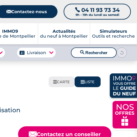
04 11 93 73 34
📞
📧
Contactez-nous
9h - 19h du lundi au samedi
IMMO9
Actualités
Simulateurs
 de Montpellier
du neuf à Montpellier
Outils et recherche
🔍
Livraison
Rechercher
CARTE
LISTE
🌍
📋
NOS
isation
OFFRES
🎁
📧
Contactez un conseiller