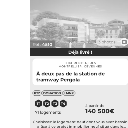
📷
3 photos
Réf.
4510
Déjà livré !
LOGEMENTS NEUFS
MONTPELLIER : CÉVENNES
À deux pas de la station de
tramway Pergola
PTZ
DONATION
LMNP
T1
T2
T3
T4
à partir de
140 500€
71 logements
Choisissez le logement neuf dont vous avez besoin
grâce à ce projet immobilier neuf situé dans le