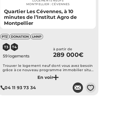
LOGEMENTS NEUFS
MONTPELLIER : CÉVENNES
Quartier Les Cévennes, à 10
minutes de l’Institut Agro de
Montpellier
PTZ
DONATION
LMNP
T3
T4
à partir de
289 000€
59 logements
Trouver le logement neuf dont vous avez besoin
grâce à ce nouveau programme immobilier situé
dans le quartier Les Cévènes à l'ouest du centre-
Je découvre ce programme
ville de Montpellier...
💗
04 11 93 73 34