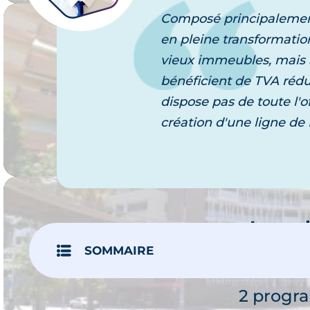
Composé principalement 
en pleine transformatio
Immob
vieux immeubles, mais a
Fig
bénéficient de TVA rédu
Je 
dispose pas de toute l'o
1 prog
création d'une ligne de 
Immob
Bou
SOMMAIRE
Je 
2 progr