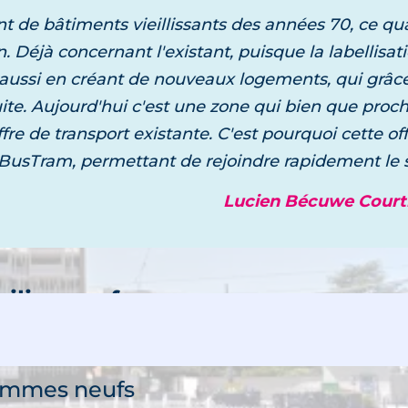
de bâtiments vieillissants des années 70, ce qu
n. Déjà concernant l'existant, puisque la labellis
ilier neuf
ussi en créant de nouveaux logements, qui grâce 
uerolles
ite. Aujourd'hui c'est une zone qui bien que proch
découvre
ffre de transport existante. C'est pourquoi cette 
ramme neuf
BusTram, permettant de rejoindre rapidement le sud
Lucien Bécuwe Courti
ilier neuf
tonnet
découvre
ammes neufs