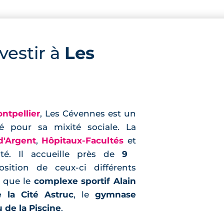
vestir à
Les
ntpellier
, Les Cévennes est un
é pour sa mixité sociale. La
d'Argent
,
Hôpitaux-Facultés
et
ité. Il accueille près de
9
ition de ceux-ci différents
s que le
complexe sportif Alain
e la Cité Astruc
, le
gymnase
 de la Piscine
.