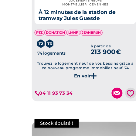
LOGEMENTS NEUFS
MONTPELLIER : CÉVENNES
À 12 minutes de la station de
tramway Jules Guesde
PTZ
DONATION
LMNP
JEANBRUN
T2
T3
à partir de
213 900€
74 logements
Trouvez le logement neuf de vos besoins grâce à
ce nouveau programme immobilier neuf. 74
logements de 2 à 4 pièces sont proposés. Tous
sont parfaitement aménagés et ils assurent un
Je découvre ce programme
confort de vie idéal...
💗
04 11 93 73 34