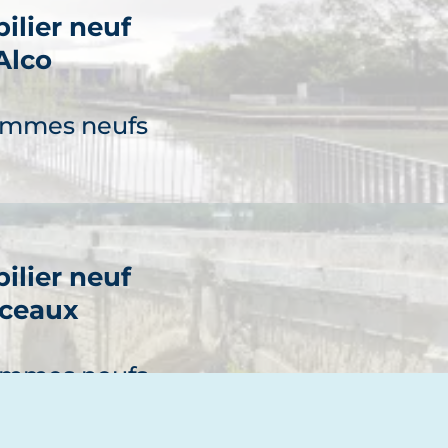
ilier neuf
Alco
ammes neufs
ilier neuf
ceaux
découvre
ammes neufs