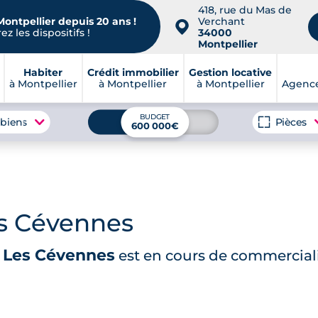
418, rue du Mas de
Montpellier depuis 20 ans !
Verchant
📍
z les dispositifs !
34000
Montpellier
Habiter
Crédit immobilier
Gestion locative
à Montpellier
à Montpellier
à Montpellier
Agence
BUDGET
 biens
Pièces
600 000€
es Cévennes
 Les Cévennes
est en cours de commercial