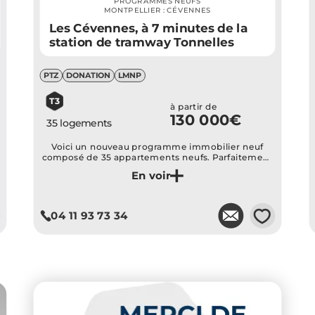
PROGRAMMES NEUFS
MONTPELLIER : CÉVENNES
Les Cévennes, à 7 minutes de la
station de tramway Tonnelles
PTZ
DONATION
LMNP
T3
à partir de
130 000€
35 logements
Voici un nouveau programme immobilier neuf
composé de 35 appartements neufs. Parfaitement
aménagés, ces logements assurent un confort de
vie supérieur à leurs habitants. Dans un
Je découvre ce programme
environnement riche en commodités, en modes
de transports en commun et en commerces de
proximité...
💗
04 11 93 73 34