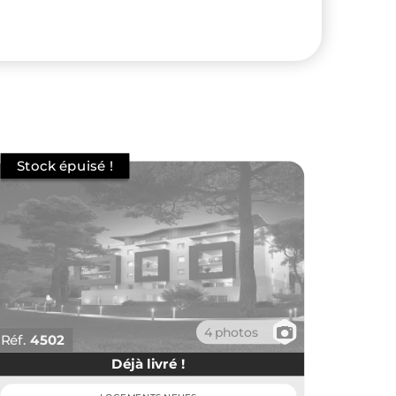
📷
4 photos
Réf.
4502
Déjà livré !