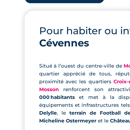
Pour habiter ou in
Cévennes
Situé à l’ouest du centre-ville de
Mo
quartier apprécié de tous, réput
proximité avec les quartiers
Croix-
Mosson
renforcent son attractiv
000 habitants
et met à la dispos
équipements et infrastructures tel
Delylle
, le
terrain de Football d
Micheline Ostermeyer
et le
Château