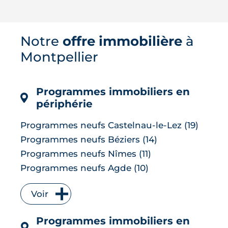
Face aux canicules et à l'explosion de la
climatisation, l'architecture
bioclimatique propose une autre voie :
Notre
offre immobilière
à
concevoir des bâtiments qui restent
Montpellier
frais par leur seule conception. De la
résidence Théia à Montpellier à
l'immeuble « Essentiel » de Lyon, ce
dossier passe en revue cinq réalisat...
Programmes immobiliers en
LIRE L'ARTICLE
périphérie
Programmes neufs Castelnau-le-Lez (19)
Programmes neufs Béziers (14)
Programmes neufs Nîmes (11)
Programmes neufs Agde (10)
Programmes neufs Mauguio (9)
Voir
Programmes neufs Lattes (8)
Programmes neufs Sète (8)
Programmes immobiliers en
Programmes neufs Baillargues (7)