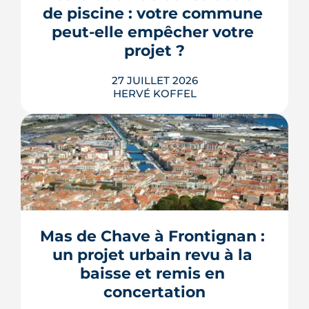
plusieurs de ses raccourcis inquiètent
de piscine : votre commune 
déjà le juge consultatif des normes.
peut-elle empêcher votre 
LIRE L'ARTICLE
projet ?
27 JUILLET 2026
HERVÉ KOFFEL
Construire une piscine sur son propre
terrain n'a rien d'un droit acquis. Entre
les règles du PLU et les arrêtés
sécheresse, plusieurs mécanismes
Mas de Chave à Frontignan : 
peuvent bloquer le bassin, ou son
un projet urbain revu à la 
remplissage.
baisse et remis en 
LIRE L'ARTICLE
concertation