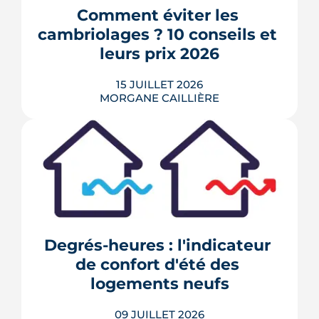
récentes tirent des conclusions
Comment éviter les 
opposées sur l'encadrement des loyers
cambriolages ? 10 conseils et 
à Montpellier. De leur comparaison
ressort le...
leurs prix 2026
LIRE L'ARTICLE
15 JUILLET 2026
MORGANE CAILLIÈRE
211 600 cambriolages et tentatives ont
été enregistrés en France en 2025, avec
un risque accru pendant les longues
absences estivales. De la serrure
certifiée A2P à l'Opération Tranquillité
Vacances, voici 10 mesures concrètes
Degrés-heures : l'indicateur 
recommandées par les forces de l'ordre
de confort d'été des 
et les professionnels de ...
logements neufs
LIRE L'ARTICLE
09 JUILLET 2026