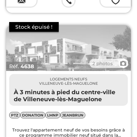
💗
📷
2 photos
Réf.
4638
LOGEMENTS NEUFS
VILLENEUVE-LÈS-MAGUELONE
À 3 minutes à pied du centre-ville
de Villeneuve-lès-Maguelone
PTZ
DONATION
LMNP
JEANBRUN
Trouvez l'appartement neuf de vos besoins grâce à
ce programme immobilier neuf situé dans la