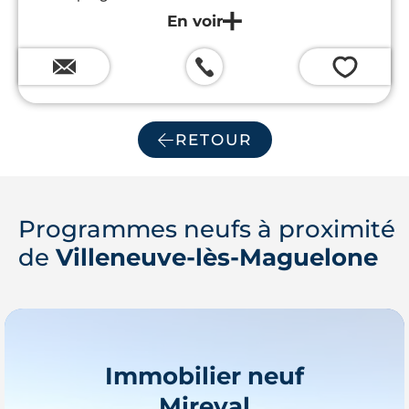
commune de Villeneuve-Lès-Maguelone. Des
logements de 1 à 4 pièces sont proposés, tous
disposent de prestations de grandes qualités propice
à une qualité de vie optimale, le tout en étant proche
💗
des plages de la Méditerranée...
RETOUR
Programmes neufs à proximité
de
Villeneuve-lès-Maguelone
Immobilier neuf
Mireval