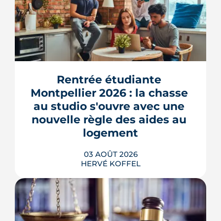
Montpellier prépare la dernière grande
pièce de Port Marianne. La ZAC de
l'Union, entrée dans une nouvelle
phase de concertation, veut
Rentrée étudiante 
transformer un secteur sans identité en
Montpellier 2026 : la chasse 
quartier d'habitat.
au studio s'ouvre avec une 
LIRE L'ARTICLE
nouvelle règle des aides au 
logement
03 AOÛT 2026
HERVÉ KOFFEL