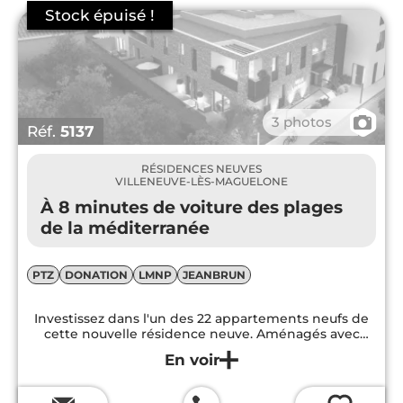
promoteurs misent sur Villeneuve-lès-
Maguelone et conçoivent des résidences
neuves modernes et tout confort. La
commune est classée en zone tendue A et
donc idéale pour un
investissement locatif
.
📷
3 photos
Réf.
5137
RÉSIDENCES NEUVES
VILLENEUVE-LÈS-MAGUELONE
À 8 minutes de voiture des plages
de la méditerranée
PTZ
DONATION
LMNP
JEANBRUN
Investissez dans l'un des 22 appartements neufs de
cette nouvelle résidence neuve. Aménagés avec
grand soin, ces logements assurent un confort de vie
idéal à leurs habitants...