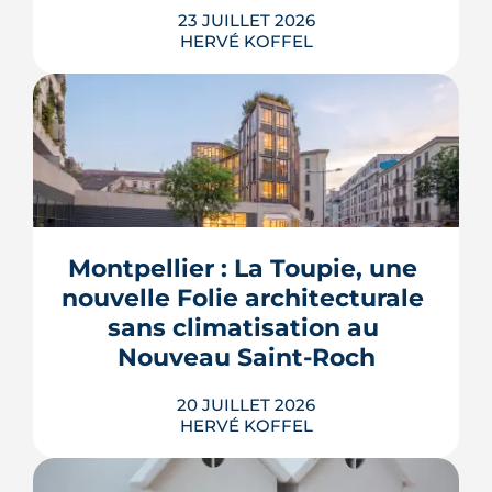
23 JUILLET 2026
HERVÉ KOFFEL
Trente logements de moins, une
résidence seniors qui disparaît, des
places de parking converties en îlots de
fraîcheur. Le projet du Mas de Chave
Montpellier : La Toupie, une 
repart devant les habitants de
Frontignan, et le maire assume d'y
nouvelle Folie architecturale 
perdre un ou deux ans.
sans climatisation au 
LIRE L'ARTICLE
Nouveau Saint-Roch
20 JUILLET 2026
HERVÉ KOFFEL