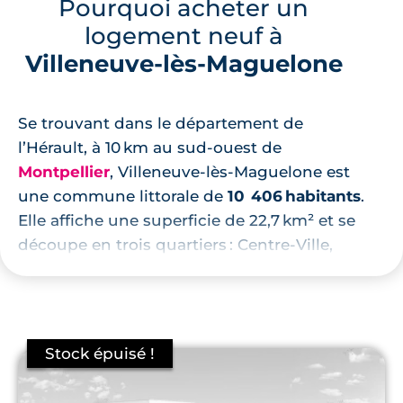
Pourquoi acheter un
logement neuf à
Villeneuve-lès-Maguelone
Se trouvant dans le département de
l’Hérault, à 10 km au sud-ouest de
Montpellier
, Villeneuve-lès-Maguelone est
une commune littorale de
10 406 habitants
.
Elle affiche une superficie de 22,7 km² et se
découpe en trois quartiers : Centre-Ville,
Sud et Périphérie. Elle est limitrophe de
Fabrègues
,
Lattes
, et
Saint-Jean-de-Védas
.
Dans cette commune, la nature est reine.
Ses paysages d’une beauté exceptionnelle
ainsi que sa faune et sa flore constituent