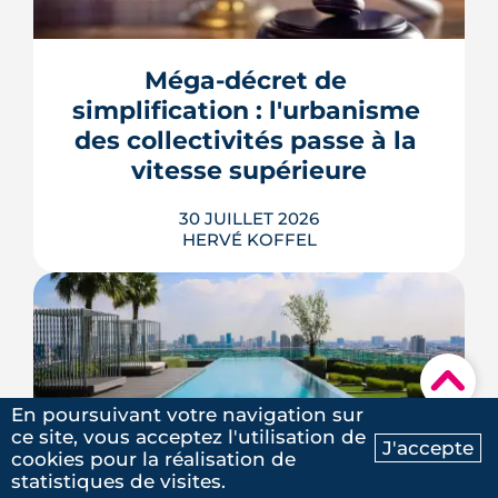
2026 tient de la course de vitesse, sur
un marché où le studio part en
quelques jours. Et pour une partie des
Méga-décret de 
étudiants internationaux, une réforme
des aides au logement entrée en
simplification : l'urbanisme 
vigueur le 1er juillet vient alourdir la
des collectivités passe à la 
note.
vitesse supérieure
LIRE L'ARTICLE
30 JUILLET 2026
HERVÉ KOFFEL
▾
Trente mesures, huit codes, un mot
d'ordre : faire agir les maires plus vite.
En poursuivant votre navigation sur
Le deuxième méga-décret de
ce site, vous acceptez l'utilisation de
simplification touche l'urbanisme, le
J'accepte
cookies pour la réalisation de
Ma recherche
Contactez-nous
Interdiction de construction 
photovoltaïque et l'habitat, mais
statistiques de visites.
plusieurs de ses raccourcis inquiètent