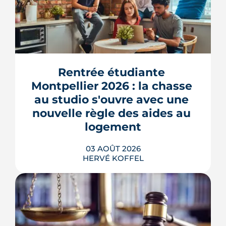
Montpellier prépare la dernière grande
pièce de Port Marianne. La ZAC de
l'Union, entrée dans une nouvelle
phase de concertation, veut
Rentrée étudiante 
transformer un secteur sans identité en
Montpellier 2026 : la chasse 
quartier d'habitat.
au studio s'ouvre avec une 
LIRE L'ARTICLE
nouvelle règle des aides au 
logement
03 AOÛT 2026
HERVÉ KOFFEL
Se loger à Montpellier pour la rentrée