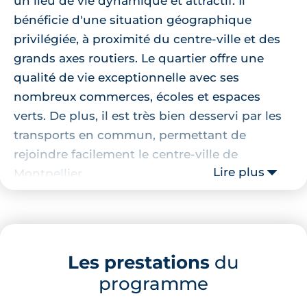
un lieu de vie dynamique et attractif. Il
bénéficie d'une situation géographique
privilégiée, à proximité du centre-ville et des
grands axes routiers. Le quartier offre une
qualité de vie exceptionnelle avec ses
nombreux commerces, écoles et espaces
verts. De plus, il est très bien desservi par les
transports en commun, permettant de
rejoindre facilement le centre-ville de
Lire plus
Montpellier.
Localisation de la résidence
Ce
programme neuf à Port marianne
est
Les prestations
du
idéalement situé à quelques minutes à pied
programme
plusieurs écoles, comme le Groupe Scolaire
André Malraux ou le Lycée Pierre Mendès-