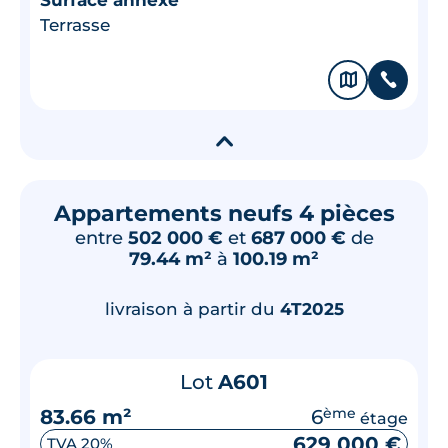
Terrasse
🗞
📞
▾
Appartements neufs 4 pièces
entre
502 000 €
et
687 000 €
de
79.44 m²
à
100.19 m²
livraison à partir du
4T2025
Lot
A601
83.66 m²
6
ème
étage
629 000 €
TVA 20%