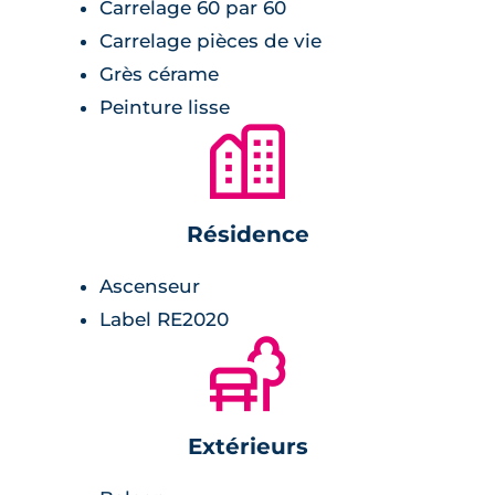
Carrelage 60 par 60
décorés avec soin, offrant une transition
harmonieuse entre les espaces intérieurs et
Carrelage pièces de vie
extérieurs.
Grès cérame
Peinture lisse
🏙
Résidence
Ascenseur
Label RE2020
🌲
Extérieurs