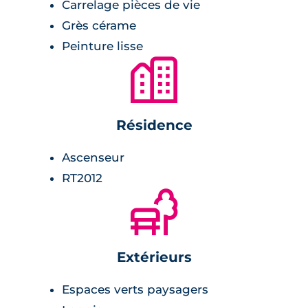
chaleur, d'un thermostat d'ambiance, et d'un
Carrelage pièces de vie
WC suspendu.
Grès cérame
Peinture lisse
Les appartements du 2 au 4 pièces, aux plans
🏙
particulièrement soignés, donnent la priorité
au bien-être avec des cuisines ouvertes sur le
séjour pour plus de convivialité. Les larges
Résidence
baies vitrées captent la lumière naturelle. Les
appartements privilégient l'intimité avec des
Ascenseur
chambres isolées. Pour savourer la douceur
RT2012
de vivre méditerranéenne, de généreuses
🌲
terrasses ou loggias jusqu'à 31 m2 prolongent
les appartements. Véritables espaces de vie
supplémentaires, elles offrent convivialité et
Extérieurs
volume.
Espaces verts paysagers