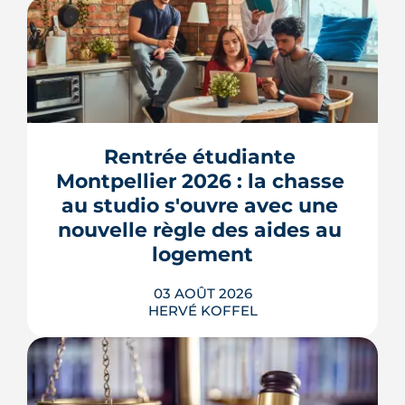
Montpellier prépare la dernière grande
pièce de Port Marianne. La ZAC de
l'Union, entrée dans une nouvelle
phase de concertation, veut
Rentrée étudiante 
transformer un secteur sans identité en
Montpellier 2026 : la chasse 
quartier d'habitat.
au studio s'ouvre avec une 
LIRE L'ARTICLE
nouvelle règle des aides au 
logement
03 AOÛT 2026
HERVÉ KOFFEL