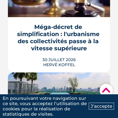
Se loger à Montpellier pour la rentrée
2026 tient de la course de vitesse, sur
un marché où le studio part en
quelques jours. Et pour une partie des
Méga-décret de 
étudiants internationaux, une réforme
des aides au logement entrée en
simplification : l'urbanisme 
vigueur le 1er juillet vient alourdir la
des collectivités passe à la 
note.
vitesse supérieure
LIRE L'ARTICLE
30 JUILLET 2026
HERVÉ KOFFEL
▾
Trente mesures, huit codes, un mot
En poursuivant votre navigation sur
d'ordre : faire agir les maires plus vite.
ce site, vous acceptez l'utilisation de
J'accepte
Le deuxième méga-décret de
cookies pour la réalisation de
Ma recherche
Contactez-nous
simplification touche l'urbanisme, le
statistiques de visites.