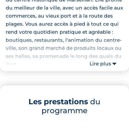
du meilleur de la ville, avec un accès facile aux
commerces, au vieux port et à la route des
plages. Vous aurez accès à pied à tout ce qui
rend votre quotidien pratique et agréable :
boutiques, restaurants, l'animation du centre-
ville, son grand marché de produits locaux ou
ses halles, sa promenade le long des quais du
Lire plus
Port.
Localisation de la résidence
La résidence est idéalement située à
Les prestations
du
Marseillan, à proximité de nombreux
programme
commerces, restaurants et écoles. Vous
pourrez par exemple vous rendre à la
Pharmacie Terrisse-Magnabal ou encore