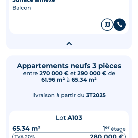
Balcon
🗞
📞
▾
Appartements neufs 3 pièces
entre
270 000 €
et
290 000 €
de
61.96 m²
à
65.34 m²
livraison à partir du
3T2025
Lot
A103
65.34 m²
1
er
étage
280 000 €
TVA 20%