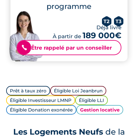
programme
T2
T3
Déjà livré
189 000€
À partir de
Être rappelé par un conseiller
📞
Prêt à taux zéro
Éligible Loi Jeanbrun
Éligible Investisseur LMNP
Éligible LLI
Éligible Donation exonérée
Gestion locative
Les Logements Neufs
de la