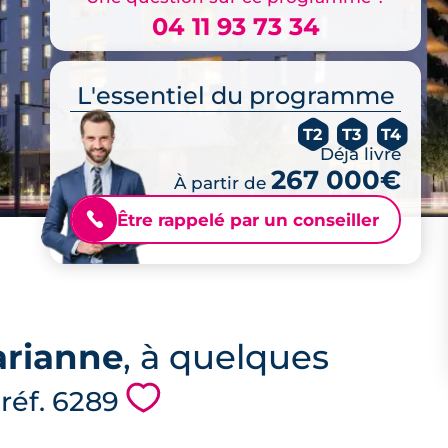
04 11 93 73 34
L'essentiel du programme
T2
T3
T4
Déjà livré
267 000€
À partir de
Être rappelé par un conseiller
📞
arianne
, à quelques
💗
 réf. 6289