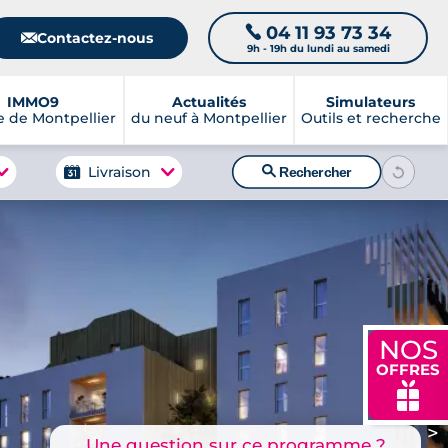
04 11 93 73 34
📞
📧
Contactez-nous
9h - 19h du lundi au samedi
IMMO9
Actualités
Simulateurs
 de Montpellier
du neuf à Montpellier
Outils et recherche
🔍
Livraison
Rechercher
NOS
OFFRES
🎁
>
Une question sur ce programme ?