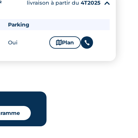
livraison à partir du
4T2025
²
▾
Parking
Oui
🗞
Plan
📞
ogramme