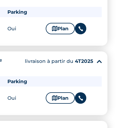
Parking
Oui
🗞
Plan
📞
livraison à partir du
4T2025
²
▾
Parking
Oui
🗞
Plan
📞