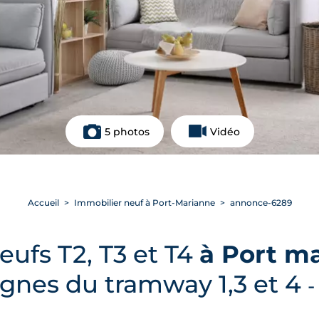
5 photos
Vidéo
Accueil
Immobilier neuf à Port-Marianne
annonce-6289
ufs T2, T3 et T4
à Port m
ignes du tramway 1,3 et 4
-