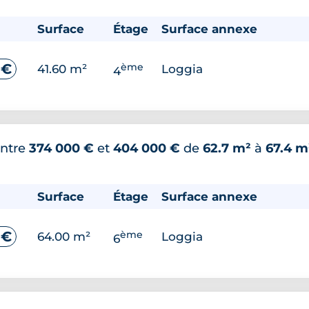
Surface
Étage
Surface annexe
ème
 €
41.60 m²
Loggia
4
ntre
374 000 €
et
404 000 €
de
62.7 m²
à
67.4 m
Surface
Étage
Surface annexe
ème
 €
64.00 m²
Loggia
6