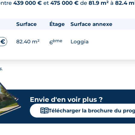
entre
439 000 €
et
475 000 €
de
81.9 m²
à
82.4 m
Surface
Étage
Surface annexe
ème
 €
82.40 m²
Loggia
6
s.
Envie d'en voir plus ?
📖
Télécharger la brochure du pr