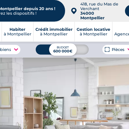
418, rue du Mas de
Montpellier depuis 20 ans !
Verchant
📍
z les dispositifs !
34000
Montpellier
Habiter
Crédit immobilier
Gestion locative
à Montpellier
à Montpellier
à Montpellier
Agence
BUDGET
 biens
Pièces
600 000€