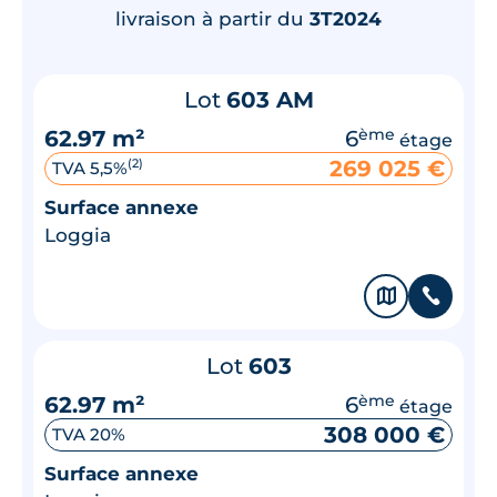
livraison à partir du
3T2024
Lot
603 AM
62.97 m²
6
ème
étage
269 025 €
(2)
TVA 5,5%
Surface annexe
Loggia
🗞
📞
Lot
603
62.97 m²
6
ème
étage
308 000 €
TVA 20%
Surface annexe