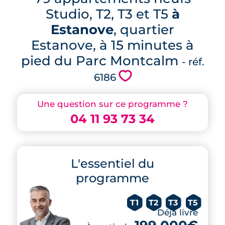
Studio, T2, T3 et T5
à
Estanove
, quartier
Estanove, à 15 minutes à
pied du Parc Montcalm
- réf.
💗
6186
Une question sur ce programme ?
04 11 93 73 34
L'essentiel du
programme
T1
T2
T3
T5
Déjà livré