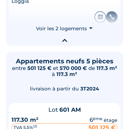
Loggia
🗞
📞
Voir les 2 logements
⮟
▾
Appartements neufs 5 pièces
entre
501 125 €
et
570 000 €
de
117.3 m²
à
117.3 m²
livraison à partir du
3T2024
Lot
601 AM
117.30 m²
6
ème
étage
501 125 €
(2)
TVA 5,5%