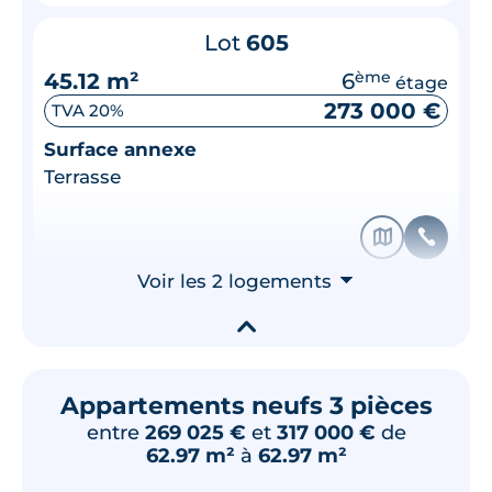
Lot
605
45.12 m²
6
ème
étage
273 000 €
TVA 20%
Surface annexe
Terrasse
🗞
📞
Voir les 2 logements
⮟
▾
Appartements neufs 3 pièces
entre
269 025 €
et
317 000 €
de
62.97 m²
à
62.97 m²