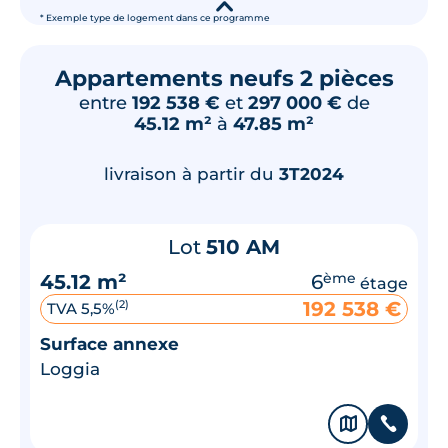
▾
* Exemple type de logement dans ce programme
Appartements neufs 2 pièces
entre
192 538 €
et
297 000 €
de
45.12 m²
à
47.85 m²
livraison à partir du
3T2024
Lot
510 AM
45.12 m²
6
ème
étage
192 538 €
(2)
TVA 5,5%
Surface annexe
Loggia
🗞
📞