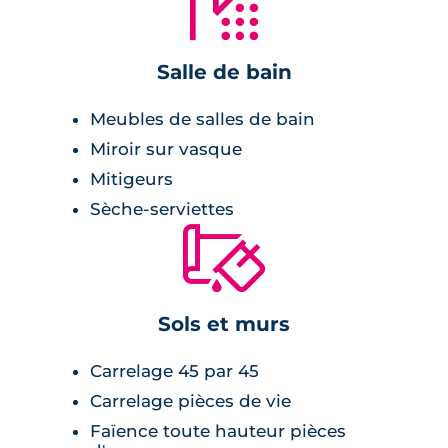
🚿
personnalisables et de qualité : choix du plan
de travail de la cuisine, carrelage dans toutes
Salle de bain
les pièces, volets roulants électriques, salle de
bain meublée et équipée et WC suspendus.
Meubles de salles de bain
Miroir sur vasque
Mitigeurs
Sèche-serviettes
🔨
Sols et murs
Carrelage 45 par 45
Carrelage pièces de vie
Faïence toute hauteur pièces