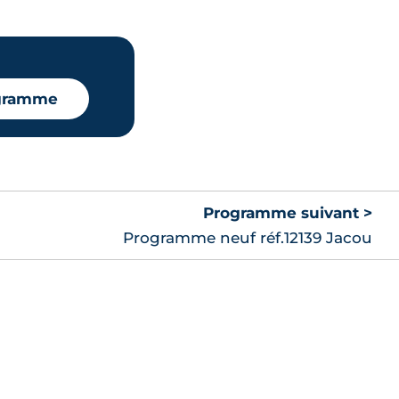
Oui
🗞
Plan
📞
Oui
🗞
Plan
📞
ogramme
Oui
🗞
Plan
📞
Programme suivant >
Oui
🗞
Plan
📞
Programme neuf réf.12139 Jacou
Oui
🗞
Plan
📞
Oui
🗞
Plan
📞