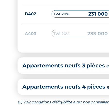
231 000
B402
TVA 20%
233 000
A403
TVA 20%
234 000
A201
TVA 20%
Appartements neufs 3 pièces
e
235 000
A503
TVA 20%
Appartements neufs 4 pièces
237 000
A603
TVA 20%
(2) Voir conditions d’éligibilité avec nos conseiller