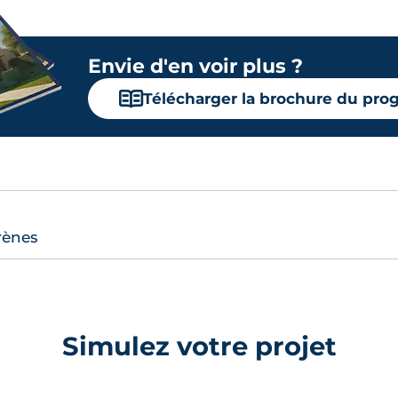
ème
 €
47.20 m²
Ouest
Terrasse
3
Envie d'en voir plus ?
ème
 €
43.40 m²
Est
Terrasse
7
📖
Télécharger la brochure du pr
ème
 €
47.10 m²
Ouest
Terrasse
4
ème
 €
47.10 m²
Ouest
Terrasse
5
rènes
ème
 €
47.10 m²
Ouest
Terrasse
6
Simulez votre projet
ème
 €
47.10 m²
Ouest
Terrasse
7