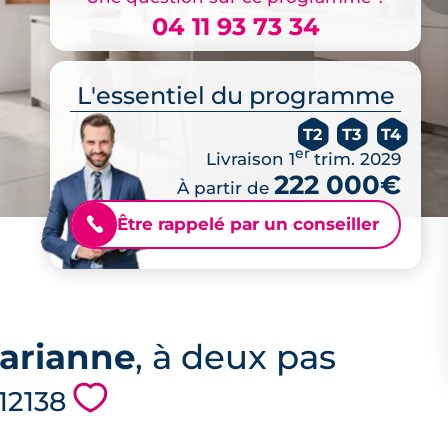
04 11 93 73 34
L'essentiel du programme
T2
T3
T4
er
Livraison 1
trim. 2029
222 000€
À partir de
Être rappelé par un conseiller
📞
arianne
, à deux pas
💗
 12138