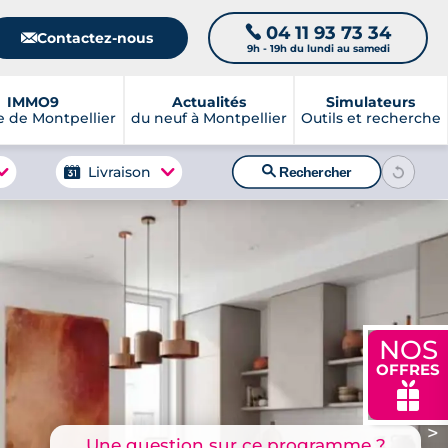
04 11 93 73 34
📞
📧
Contactez-nous
9h - 19h du lundi au samedi
IMMO9
Actualités
Simulateurs
 de Montpellier
du neuf à Montpellier
Outils et recherche
🔍
Livraison
Rechercher
NOS
OFFRES
🎁
>
Une question sur ce programme ?