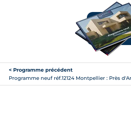
237 000
A301
TVA 20%
239 000
A703
TVA 20%
239 000
A401
TVA 20%
< Programme précédent
242 000
A501
TVA 20%
Programme neuf réf.12124 Montpellier : Près d'A
244 000
A601
TVA 20%
246 000
A701
TVA 20%