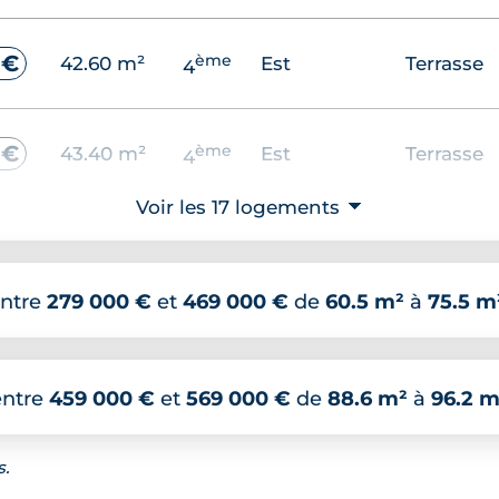
ème
 €
42.60 m²
Est
Terrasse
4
ème
 €
43.40 m²
Est
Terrasse
4
Voir les 17 logements
⮟
er
 €
47.20 m²
Ouest
Terrasse
1
ntre
279 000 €
et
469 000 €
de
60.5 m²
à
75.5 m
ème
 €
43.40 m²
Est
Terrasse
5
entre
459 000 €
et
569 000 €
de
88.6 m²
à
96.2 m
ème
 €
43.40 m²
Est
Terrasse
6
s.