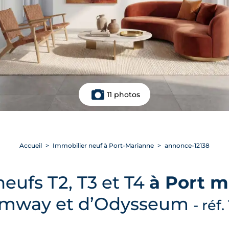
11 photos
Accueil
Immobilier neuf à Port-Marianne
annonce-12138
eufs T2, T3 et T4
à Port m
amway et d’Odysseum
- réf.