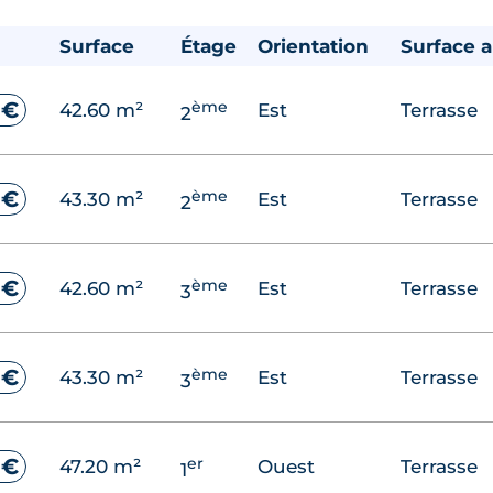
Surface
Étage
Orientation
Surface 
ème
 €
42.60 m²
Est
Terrasse
2
ème
 €
43.30 m²
Est
Terrasse
2
ème
 €
42.60 m²
Est
Terrasse
3
ème
 €
43.30 m²
Est
Terrasse
3
er
 €
47.20 m²
Ouest
Terrasse
1