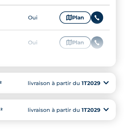
Oui
🗞
Plan
📞
Oui
🗞
Plan
📞
Oui
🗞
Plan
📞
livraison à partir du
1T2029
▾
²
Oui
🗞
Plan
📞
livraison à partir du
1T2029
▾
²
Oui
🗞
Plan
📞