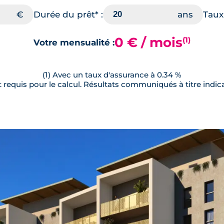
Durée du prêt* :
Taux 
Cellier
ème
 €
45.80 m²
Est
8
Terrasse
0 € / mois
(1)
Votre mensualité :
(1) Avec un taux d'assurance à 0.34 %
requis pour le calcul. Résultats communiqués à titre indica