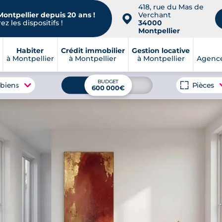
418, rue du Mas de
Montpellier depuis 20 ans !
Verchant
📍
z les dispositifs !
34000
Montpellier
Habiter
Crédit immobilier
Gestion locative
à Montpellier
à Montpellier
à Montpellier
Agence
BUDGET
 biens
Pièces
600 000€