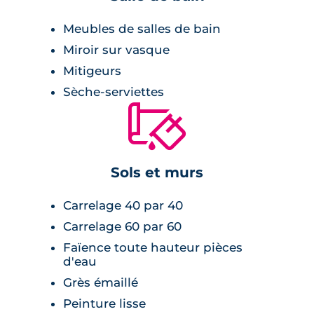
logements sont équipés de domotique,
Meubles de salles de bain
permettant une gestion intelligente et
Miroir sur vasque
simplifiée de votre habitat. Les prestations de
Mitigeurs
standing incluent des carrelages grand
Sèche-serviettes
format, des packs domotiques avec volets
🔨
roulants motorisés et thermostats
d'ambiance, et des salles de bain aménagées.
Sols et murs
Carrelage 40 par 40
Carrelage 60 par 60
Faïence toute hauteur pièces
d'eau
Grès émaillé
Peinture lisse