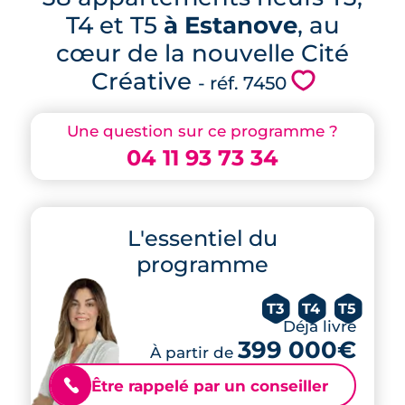
T4 et T5
à Estanove
, au
cœur de la nouvelle Cité
Créative
💗
- réf. 7450
Une question sur ce programme ?
04 11 93 73 34
L'essentiel du
programme
T3
T4
T5
Déjà livré
399 000€
À partir de
Être rappelé par un conseiller
📞