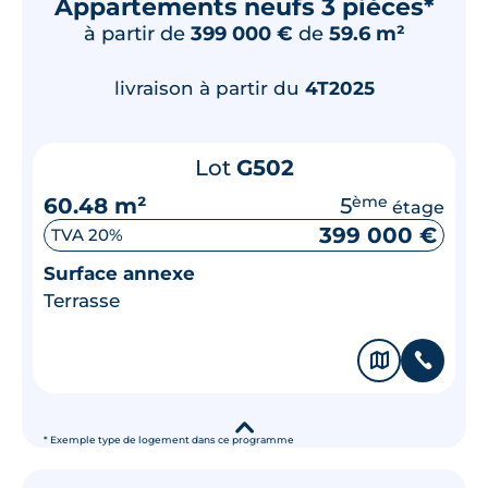
Appartements neufs 3 pièces*
à partir de
399 000 €
de
59.6 m²
livraison à partir du
4T2025
Lot
G502
60.48 m²
5
ème
étage
399 000 €
TVA 20%
Surface annexe
Terrasse
🗞
📞
▾
* Exemple type de logement dans ce programme