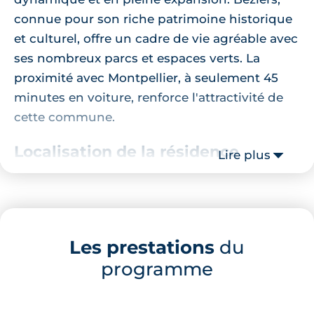
connue pour son riche patrimoine historique
et culturel, offre un cadre de vie agréable avec
ses nombreux parcs et espaces verts. La
proximité avec Montpellier, à seulement 45
minutes en voiture, renforce l'attractivité de
cette commune.
Localisation de la résidence
Lire plus
La résidence se trouve à quelques minutes à
pied de plusieurs commerces et services
essentiels. Le centre commercial Montimaran
Les prestations
du
est accessible en 12 minutes de marche,
programme
offrant une variété de boutiques et de
restaurants. Pour les courses quotidiennes, un
E.Leclerc DRIVE est situé à seulement 12