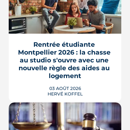
Montpellier prépare la dernière grande
pièce de Port Marianne. La ZAC de
l'Union, entrée dans une nouvelle
phase de concertation, veut
Rentrée étudiante 
transformer un secteur sans identité en
Montpellier 2026 : la chasse 
quartier d'habitat.
au studio s'ouvre avec une 
LIRE L'ARTICLE
nouvelle règle des aides au 
logement
03 AOÛT 2026
HERVÉ KOFFEL