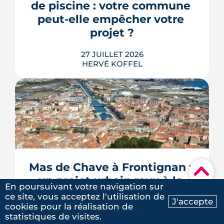
plusieurs de ses raccourcis inquiètent
de piscine : votre commune 
déjà le juge consultatif des normes.
peut-elle empêcher votre 
LIRE L'ARTICLE
projet ?
27 JUILLET 2026
HERVÉ KOFFEL
Construire une piscine sur son propre
terrain n'a rien d'un droit acquis. Entre
les règles du PLU et les arrêtés
sécheresse, plusieurs mécanismes
Mas de Chave à Frontignan : 
▾
peuvent bloquer le bassin, ou son
un projet urbain revu à la 
remplissage.
En poursuivant votre navigation sur
baisse et remis en 
LIRE L'ARTICLE
ce site, vous acceptez l'utilisation de
J'accepte
concertation
cookies pour la réalisation de
Ma recherche
Contactez-nous
statistiques de visites.