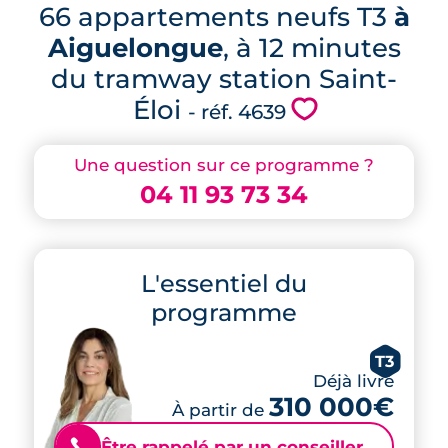
66 appartements neufs T3
à
Aiguelongue
, à 12 minutes
du tramway station Saint-
Éloi
💗
- réf. 4639
Une question sur ce programme ?
04 11 93 73 34
L'essentiel du
programme
T3
Déjà livré
310 000€
À partir de
Être rappelé par un conseiller
📞