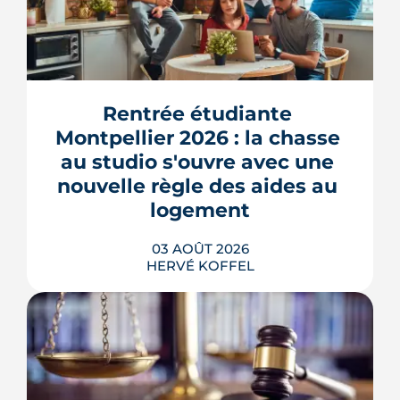
Montpellier prépare la dernière grande
pièce de Port Marianne. La ZAC de
l'Union, entrée dans une nouvelle
phase de concertation, veut
Rentrée étudiante 
transformer un secteur sans identité en
Montpellier 2026 : la chasse 
quartier d'habitat.
au studio s'ouvre avec une 
LIRE L'ARTICLE
nouvelle règle des aides au 
logement
03 AOÛT 2026
HERVÉ KOFFEL
Se loger à Montpellier pour la rentrée
2026 tient de la course de vitesse, sur