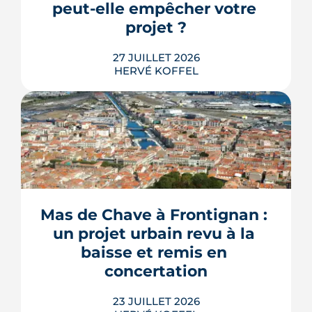
peut-elle empêcher votre 
LIRE L'ARTICLE
projet ?
27 JUILLET 2026
HERVÉ KOFFEL
Construire une piscine sur son propre
terrain n'a rien d'un droit acquis. Entre
les règles du PLU et les arrêtés
sécheresse, plusieurs mécanismes
Mas de Chave à Frontignan : 
peuvent bloquer le bassin, ou son
un projet urbain revu à la 
remplissage.
baisse et remis en 
LIRE L'ARTICLE
concertation
23 JUILLET 2026