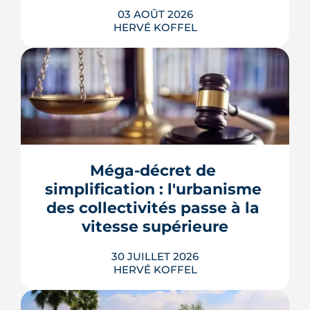
03 AOÛT 2026
HERVÉ KOFFEL
Se loger à Montpellier pour la rentrée
2026 tient de la course de vitesse, sur
un marché où le studio part en
quelques jours. Et pour une partie des
Méga-décret de 
étudiants internationaux, une réforme
des aides au logement entrée en
simplification : l'urbanisme 
vigueur le 1er juillet vient alourdir la
des collectivités passe à la 
note.
vitesse supérieure
LIRE L'ARTICLE
30 JUILLET 2026
HERVÉ KOFFEL