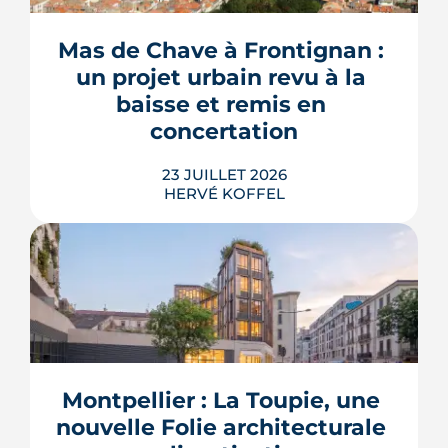
les règles du PLU et les arrêtés
sécheresse, plusieurs mécanismes
Mas de Chave à Frontignan : 
peuvent bloquer le bassin, ou son
un projet urbain revu à la 
remplissage.
baisse et remis en 
LIRE L'ARTICLE
concertation
23 JUILLET 2026
HERVÉ KOFFEL
Trente logements de moins, une
résidence seniors qui disparaît, des
places de parking converties en îlots de
fraîcheur. Le projet du Mas de Chave
Montpellier : La Toupie, une 
repart devant les habitants de
Frontignan, et le maire assume d'y
nouvelle Folie architecturale 
perdre un ou deux ans.