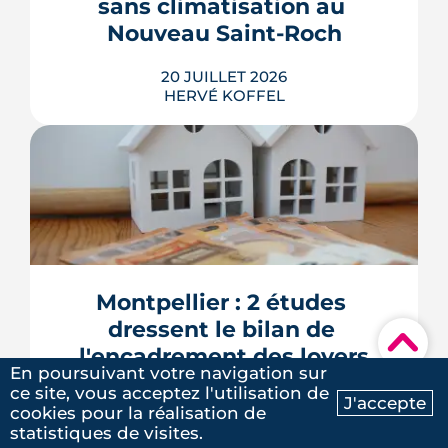
sans climatisation au 
LIRE L'ARTICLE
Nouveau Saint-Roch
20 JUILLET 2026
HERVÉ KOFFEL
La Toupie, un immeuble de 19 m en
bois et paille et sans climatiseurs
individuels, sortira de terre place
Dalida. inscrit dans les projets de
Montpellier : 2 études 
Nous avons eu la chance d’être
nouvelles Folies architecturales, ce
dressent le bilan de 
tiers-lieu sera livré en mai 2027.
accompagnés par Cécile dans notre
▾
l'encadrement des loyers
LIRE L'ARTICLE
recherche d’appartement, et
En poursuivant votre navigation sur
l'équipe d'immo9! Disponible, à
ce site, vous acceptez l'utilisation de
16 JUILLET 2026
J'accepte
cookies pour la réalisation de
l’écoute et très réactifve, elle a su
Ma recherche
Contactez-nous
MORGANE CAILLIÈRE
statistiques de visites.
parfaitement comprendre nos