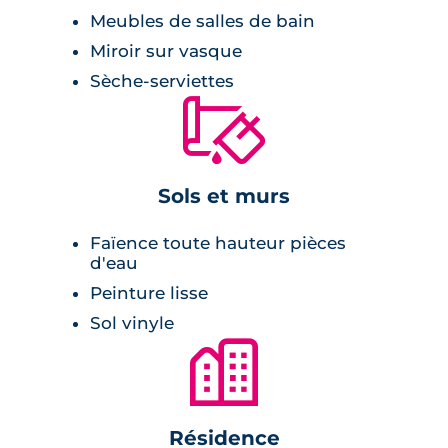
premiers étudiants.
Meubles de salles de bain
Miroir sur vasque
Les appartements ultra optimisés font la part
Sèche-serviettes
belle au confort et à la lumière naturelle. Les
🔨
services et les prestations à destination des
étudiants sont nombreux et rendent le
quotidien plus facile. Accueil, jardin potager
Sols et murs
partagé, laverie, local vélo, parking privatif,
sont quelques exemples de prestations
Faïence toute hauteur pièces
proposées.
d'eau
Peinture lisse
Sol vinyle
🏙
Résidence