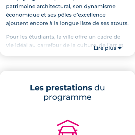
patrimoine architectural, son dynamisme
économique et ses pôles d’excellence
ajoutent encore à la longue liste de ses atouts.
Pour les étudiants, la ville offre un cadre de
vie idéal au carrefour de la culture, de l’art et
Lire plus
de la science !
Millénaire est un quartier jeune et dynamique
idéalement situé à l’est de Montpellier.
Adresse convoitée de la ville, Millénaire
Les prestations
du
possède de nombreuses infrastructures et
programme
demeure proche du centre historique.
Localisation de la résidence
🚗
Ce
programme immobilier neuf à Millénaire