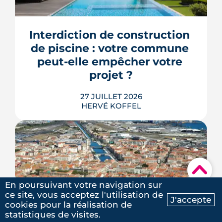
d'ordre : faire agir les maires plus vite.
Le deuxième méga-décret de
simplification touche l'urbanisme, le
Interdiction de construction 
photovoltaïque et l'habitat, mais
plusieurs de ses raccourcis inquiètent
de piscine : votre commune 
déjà le juge consultatif des normes.
peut-elle empêcher votre 
LIRE L'ARTICLE
projet ?
27 JUILLET 2026
HERVÉ KOFFEL
▾
Construire une piscine sur son propre
terrain n'a rien d'un droit acquis. Entre
En poursuivant votre navigation sur
les règles du PLU et les arrêtés
ce site, vous acceptez l'utilisation de
J'accepte
sécheresse, plusieurs mécanismes
cookies pour la réalisation de
Mas de Chave à Frontignan : 
Ma recherche
Contactez-nous
peuvent bloquer le bassin, ou son
statistiques de visites.
un projet urbain revu à la 
remplissage.