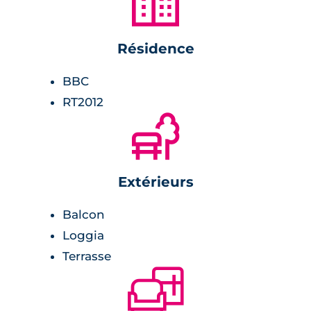
🏙
Sécurité
L'enceinte de la résidence est parfaitement
Résidence
clôturée et sécurisée. Son accès se fait par le
BBC
biais d'un badge d'accès ou d'un digicode.
Les appartements, quant à eux, disposent de
RT2012
🌲
portes palières avec des serrures trois points.
Extérieurs
Balcon
Loggia
Terrasse
🛋