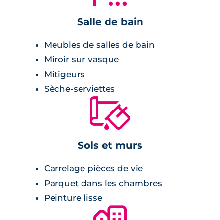
double vitrage et menuiserie en PVC,
placards,
Salle de bain
logement intelligent.
Meubles de salles de bain
Miroir sur vasque
Salle de bains :
Mitigeurs
Sèche-serviettes
radiateur sèche-serviette,
🔨
meuble vasque avec miroir et appliques
lumineuses,
robinet mitigeur.
Sols et murs
Chambre :
Carrelage pièces de vie
Parquet dans les chambres
placard avec étagères et penderie.
Peinture lisse