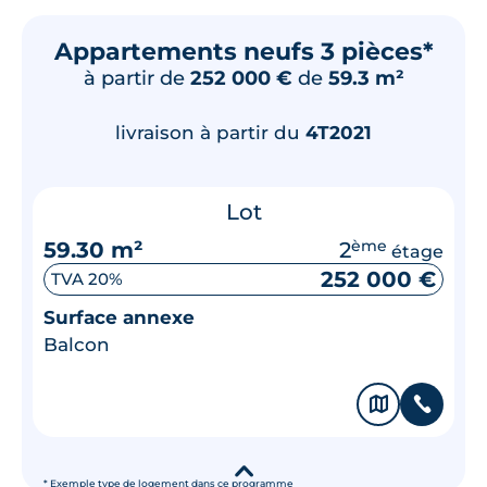
Appartements neufs 3 pièces*
à partir de
252 000 €
de
59.3 m²
livraison à partir du
4T2021
Lot
59.30 m²
2
ème
étage
252 000 €
TVA 20%
Surface annexe
Balcon
🗞
📞
▾
* Exemple type de logement dans ce programme