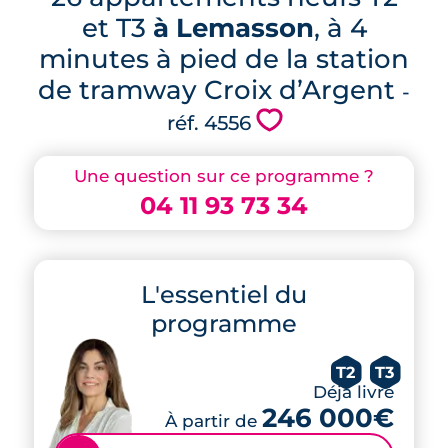
et T3
à Lemasson
, à 4
minutes à pied de la station
de tramway Croix d’Argent
-
💗
réf. 4556
Une question sur ce programme ?
04 11 93 73 34
L'essentiel du
programme
T2
T3
Déjà livré
246 000€
À partir de