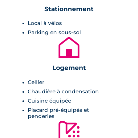
appartements neufs de 2 à 4 pièces. Tous sont
Stationnement
insérés au sein d'un seul immeuble construit
sur 5 étages. Les façades sont couvertes d'un
Local à vélos
enduit blanc, et d'un enduit brun au dernier
Parking en sous-sol
étage. Les balcons, quant à eux, sont fait en
🏚
aluminium et renforcent l'esprit moderne de
la structure.
Prestations de la résidence
Logement
Cellier
Pièce à vivre :
Chaudière à condensation
Cuisine équipée
peinture lisse blanche,
Placard pré-équipés et
cuisine aménagée,
penderies
carrelage,
🚿
terrasse ou balcon,