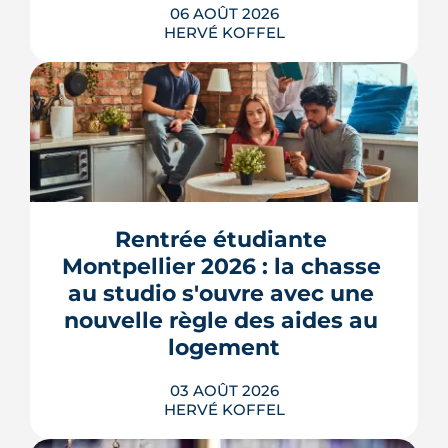
06 AOÛT 2026
HERVÉ KOFFEL
Montpellier prépare la dernière grande
pièce de Port Marianne. La ZAC de
l'Union, entrée dans une nouvelle
phase de concertation, veut
Rentrée étudiante 
transformer un secteur sans identité en
Montpellier 2026 : la chasse 
quartier d'habitat.
au studio s'ouvre avec une 
LIRE L'ARTICLE
nouvelle règle des aides au 
logement
03 AOÛT 2026
HERVÉ KOFFEL