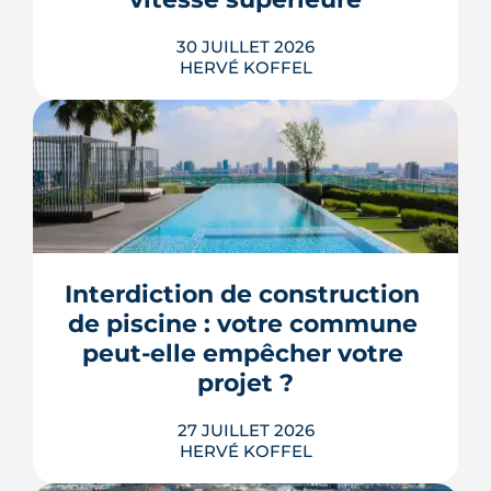
LIRE L'ARTICLE
30 JUILLET 2026
HERVÉ KOFFEL
Trente mesures, huit codes, un mot
d'ordre : faire agir les maires plus vite.
Le deuxième méga-décret de
simplification touche l'urbanisme, le
Interdiction de construction 
photovoltaïque et l'habitat, mais
plusieurs de ses raccourcis inquiètent
de piscine : votre commune 
déjà le juge consultatif des normes.
peut-elle empêcher votre 
LIRE L'ARTICLE
projet ?
27 JUILLET 2026
HERVÉ KOFFEL