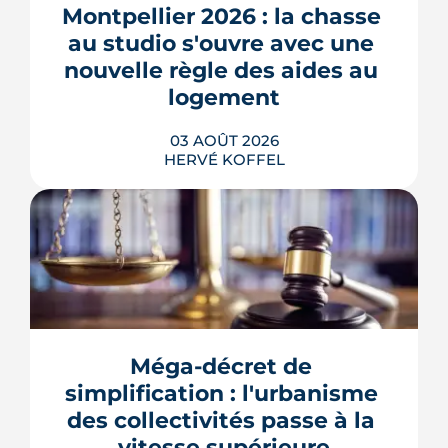
Montpellier 2026 : la chasse 
quartier d'habitat.
au studio s'ouvre avec une 
LIRE L'ARTICLE
nouvelle règle des aides au 
logement
03 AOÛT 2026
HERVÉ KOFFEL
Se loger à Montpellier pour la rentrée
2026 tient de la course de vitesse, sur
un marché où le studio part en
quelques jours. Et pour une partie des
Méga-décret de 
étudiants internationaux, une réforme
des aides au logement entrée en
simplification : l'urbanisme 
vigueur le 1er juillet vient alourdir la
des collectivités passe à la 
note.
vitesse supérieure