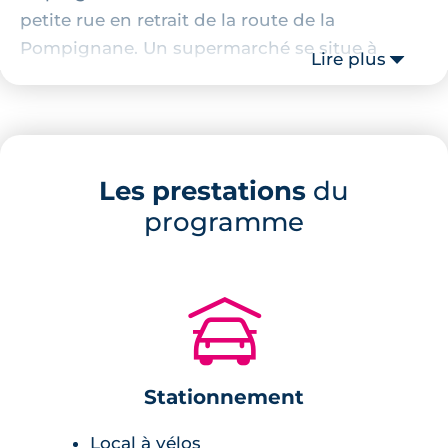
petite rue en retrait de la route de la
Pompignane. Un supermarché se situe à
Lire plus
environ 400 mètres du projet immobilier et
d'une pharmacie. Les berges du Lez se trouve
à seulement 370 mètres et le centre historique
de Montpellier est facilement accessible.
Les prestations
du
Description de la résidence
programme
Cette nouvelle résidence se compose de 32
appartements neufs de 2 et de 3 pièces.
🚗
L'ensemble des logements sont répartis au
sein de quatre immeubles contemporains
d'un seul étage. L'architecture de cette
Stationnement
réalisation illustre l'attention portée aux
maisons individuelles qui l'environnent. Ces
Local à vélos