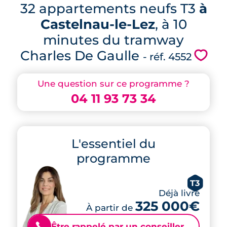
32 appartements neufs T3
à
Castelnau-le-Lez
, à 10
minutes du tramway
Charles De Gaulle
💗
- réf. 4552
Une question sur ce programme ?
04 11 93 73 34
L'essentiel du
programme
T3
Déjà livré
325 000€
À partir de
Être rappelé par un conseiller
📞