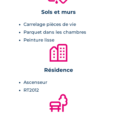
volets roulants électriques,
Sols et murs
peinture lisse blanche,
cuisine équipée,
Carrelage pièces de vie
double vitrage et menuiserie anthracite.
Parquet dans les chambres
Peinture lisse
Salle de bains :
🏙
meuble vasque avec miroir et bandeau
lumineux,
Résidence
radiateur sèche-serviette,
Ascenseur
robinetterie type mitigeur,
RT2012
receveur de douche extra-plat.
🌲
Chambre :