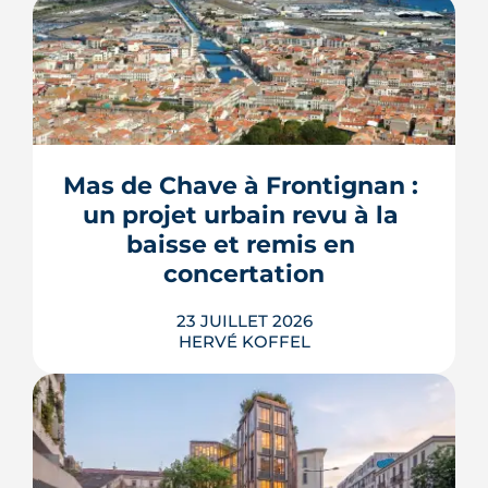
Construire une piscine sur son propre
terrain n'a rien d'un droit acquis. Entre
les règles du PLU et les arrêtés
sécheresse, plusieurs mécanismes
Mas de Chave à Frontignan : 
peuvent bloquer le bassin, ou son
un projet urbain revu à la 
remplissage.
baisse et remis en 
LIRE L'ARTICLE
concertation
23 JUILLET 2026
HERVÉ KOFFEL
Trente logements de moins, une