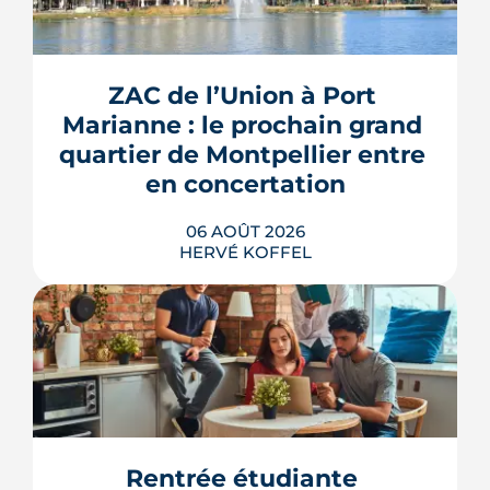
ZAC de l’Union à Port 
Marianne : le prochain grand 
quartier de Montpellier entre 
en concertation
06 AOÛT 2026
HERVÉ KOFFEL
Montpellier prépare la dernière grande
pièce de Port Marianne. La ZAC de
l'Union, entrée dans une nouvelle
phase de concertation, veut
Rentrée étudiante 
transformer un secteur sans identité en