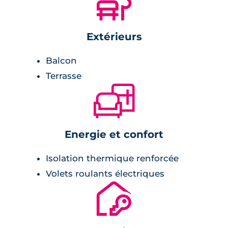
🌲
faisable par le biais d'une télécommande
remise à l'ensemble des habitants.
Extérieurs
Environnement
Balcon
Terrasse
Parc G.Chapark à proximité,
🛋
piscine La Rauze,
centre commercial Odysseum,
complexe sportif la nuage,
Energie et confort
hôtel de ville de Montpellier.
Isolation thermique renforcée
Volets roulants électriques
🔐