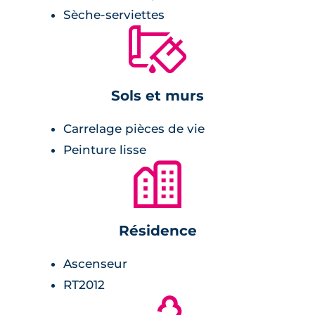
Sèche-serviettes
meuble vasque avec miroir et appliques
🔨
lumineuses,
cabine de douche ou baignoire,
carrelage avec plinthes assorties.
Sols et murs
Chambre :
Carrelage pièces de vie
Peinture lisse
🏙
rangements avec penderie et étagères.
Sécurité
Résidence
La résidence est entièrement clôturée et son
Ascenseur
accès se fait par le biais d'un badge ou d'un
RT2012
code d'accès. Un parking est présent au sous-
sol du complexe immobilier, son accès est