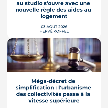
au studio s'ouvre avec une 
LIRE L'ARTICLE
nouvelle règle des aides au 
logement
03 AOÛT 2026
HERVÉ KOFFEL
Se loger à Montpellier pour la rentrée
2026 tient de la course de vitesse, sur
un marché où le studio part en
quelques jours. Et pour une partie des
Méga-décret de 
étudiants internationaux, une réforme
des aides au logement entrée en
simplification : l'urbanisme 
vigueur le 1er juillet vient alourdir la
des collectivités passe à la 
note.
vitesse supérieure
LIRE L'ARTICLE