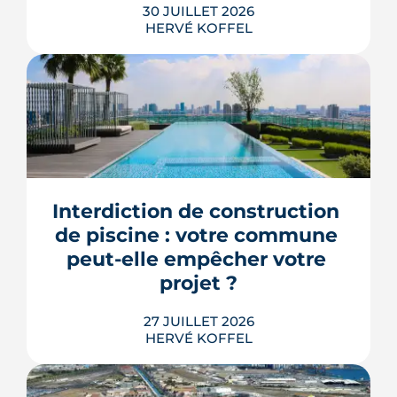
30 JUILLET 2026
HERVÉ KOFFEL
Trente mesures, huit codes, un mot
d'ordre : faire agir les maires plus vite.
Le deuxième méga-décret de
simplification touche l'urbanisme, le
Interdiction de construction 
photovoltaïque et l'habitat, mais
plusieurs de ses raccourcis inquiètent
de piscine : votre commune 
déjà le juge consultatif des normes.
peut-elle empêcher votre 
LIRE L'ARTICLE
projet ?
27 JUILLET 2026
HERVÉ KOFFEL