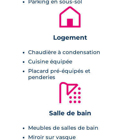
Parking en sous-sol
marient avec élégance. Les avancées et les
🏚
retraits sont ponctués de balcons et de
terrasses.
Prestations du bien neuf
Logement
Chaudière à condensation
Pièce de vie :
Cuisine équipée
Placard pré-équipés et
cuisine ouverte et équipée,
penderies
revêtement de sol carrelé,
🚿
grandes ouvertures sur l'extérieur,
balcon ou terrasse en guise d'extérieur,
peinture lisse aux murs et plafonds.
Salle de bain
Meubles de salles de bain
Salle de bains :
Miroir sur vasque