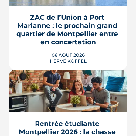
ZAC de l’Union à Port 
Marianne : le prochain grand 
quartier de Montpellier entre 
en concertation
06 AOÛT 2026
HERVÉ KOFFEL
Montpellier prépare la dernière grande
pièce de Port Marianne. La ZAC de
l'Union, entrée dans une nouvelle
phase de concertation, veut
Rentrée étudiante 
transformer un secteur sans identité en
Montpellier 2026 : la chasse 
quartier d'habitat.