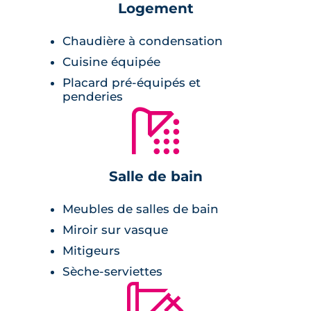
balcon et terrasse en guise d'extérieur.
Logement
Chaudière à condensation
Salle de bains :
Cuisine équipée
Placard pré-équipés et
radiateur sèche-serviette,
penderies
meuble vasque avec miroir et appliques
🚿
lumineuses,
carrelage avec faïence assortie.
Salle de bain
Chambre :
Meubles de salles de bain
placards.
Miroir sur vasque
Mitigeurs
Sèche-serviettes
🔨