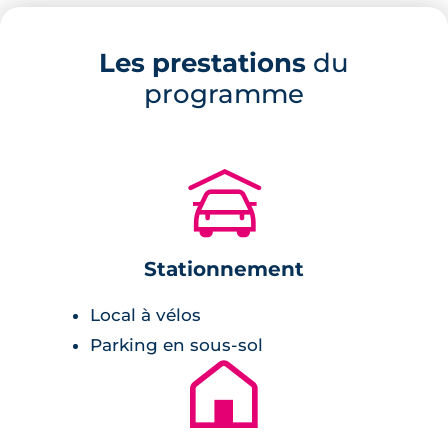
suspendues posées sur un socle commun
dédié aux boutiques et commerces. Les
Les prestations
du
niveaux supérieurs aux formes sensuelles et
programme
sinueuses proposent une collection
d'appartements composés d'une, deux, trois
ou quatre pièces.
🚗
Prestations du bien neuf
Stationnement
Pièce de vie :
Local à vélos
menuiseries en aluminium,
Parking en sous-sol
volets roulants électriques,
🏚
climatisation,
carrelage,