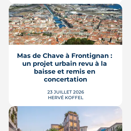
Construire une piscine sur son propre
terrain n'a rien d'un droit acquis. Entre
les règles du PLU et les arrêtés
sécheresse, plusieurs mécanismes
Mas de Chave à Frontignan : 
peuvent bloquer le bassin, ou son
un projet urbain revu à la 
remplissage.
baisse et remis en 
LIRE L'ARTICLE
concertation
23 JUILLET 2026
HERVÉ KOFFEL