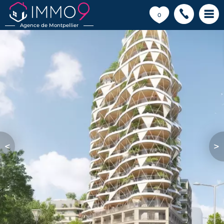
💗
0
Agence de Montpellier
<
>