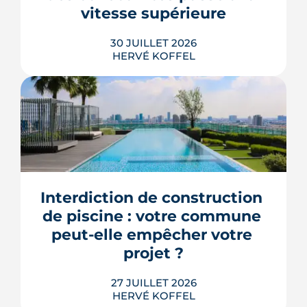
vitesse supérieure
LIRE L'ARTICLE
30 JUILLET 2026
HERVÉ KOFFEL
Trente mesures, huit codes, un mot
d'ordre : faire agir les maires plus vite.
Le deuxième méga-décret de
simplification touche l'urbanisme, le
Interdiction de construction 
photovoltaïque et l'habitat, mais
plusieurs de ses raccourcis inquiètent
de piscine : votre commune 
déjà le juge consultatif des normes.
peut-elle empêcher votre 
LIRE L'ARTICLE
projet ?
27 JUILLET 2026
HERVÉ KOFFEL