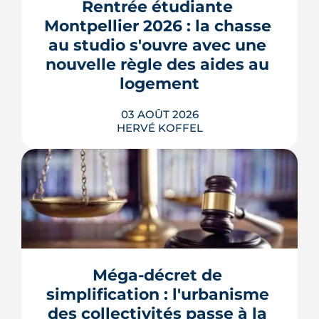
Rentrée étudiante 
Montpellier 2026 : la chasse 
au studio s'ouvre avec une 
nouvelle règle des aides au 
logement
03 AOÛT 2026
HERVÉ KOFFEL
Se loger à Montpellier pour la rentrée
2026 tient de la course de vitesse, sur
un marché où le studio part en
quelques jours. Et pour une partie des
Méga-décret de 
étudiants internationaux, une réforme
des aides au logement entrée en
simplification : l'urbanisme 
vigueur le 1er juillet vient alourdir la
des collectivités passe à la 
note.