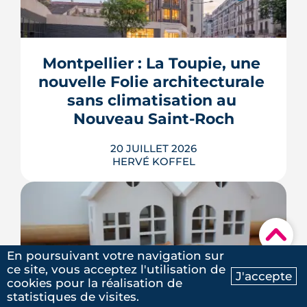
Trente logements de moins, une
résidence seniors qui disparaît, des
places de parking converties en îlots de
fraîcheur. Le projet du Mas de Chave
Montpellier : La Toupie, une 
repart devant les habitants de
Frontignan, et le maire assume d'y
nouvelle Folie architecturale 
perdre un ou deux ans.
sans climatisation au 
LIRE L'ARTICLE
Nouveau Saint-Roch
20 JUILLET 2026
HERVÉ KOFFEL
▾
La Toupie, un immeuble de 19 m en
En poursuivant votre navigation sur
bois et paille et sans climatiseurs
ce site, vous acceptez l'utilisation de
J'accepte
individuels, sortira de terre place
cookies pour la réalisation de
Ma recherche
Contactez-nous
Dalida. inscrit dans les projets de
statistiques de visites.
Montpellier : 2 études 
Nous avons eu la chance d’être