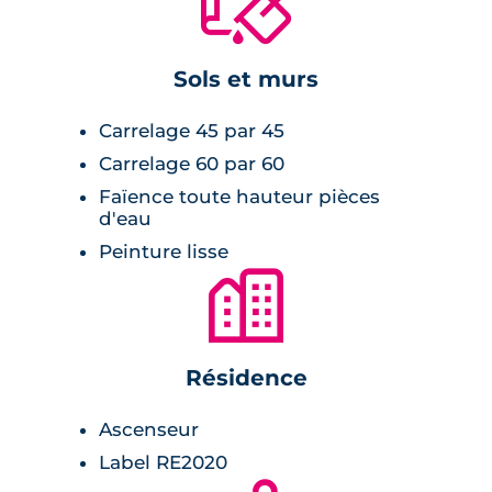
🔨
pour les rez-de-chaussée et de belles terrasses
pour les étages supérieurs. Le stationnement
Sols et murs
ne sera plus un souci grâce au parking en
sous-sol sécurisé. La résidence est à la pointe
Carrelage 45 par 45
de la technologie et du respect de
Carrelage 60 par 60
l'environnement, avec des équipements tels
Faïence toute hauteur pièces
que le label RE2020, des espaces verts
d'eau
paysagers et des solutions énergétiques
Peinture lisse
modernes comme les ballons
🏙
thermodynamiques. Ces atouts font de cette
résidence un lieu de vie idéal, alliant bien-être
et respect de l'environnement.
Résidence
Ascenseur
Label RE2020