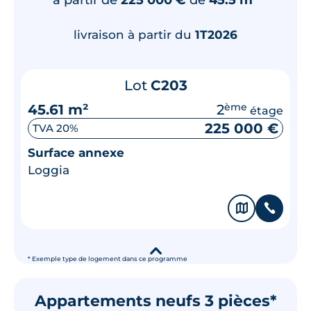
livraison à partir du
1T2026
Lot
C203
45.61 m²
2
ème
étage
225 000 €
TVA 20%
Surface annexe
Loggia
🗞
📞
▾
* Exemple type de logement dans ce programme
Appartements neufs 3 pièces*