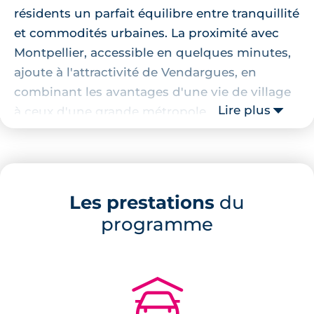
résidents un parfait équilibre entre tranquillité
et commodités urbaines. La proximité avec
Montpellier, accessible en quelques minutes,
ajoute à l'attractivité de Vendargues, en
combinant les avantages d'une vie de village
Lire plus
à ceux d'une grande métropole.
Localisation de la résidence
La résidence bénéficie d'une localisation
Les prestations
du
idéale, permettant un accès facile à divers
programme
services et commerces. À quelques pas, vous
trouverez la boulangerie "Les P'tits Plaisirs" et
le "Café du commerce", parfaits pour vos
moments de détente. Les familles
🚗
apprécieront la proximité des écoles