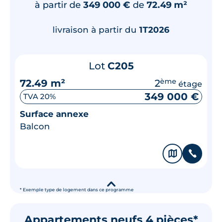
à partir de
349 000 €
de
72.49 m²
livraison à partir du
1T2026
Lot
C205
72.49 m²
2
ème
étage
349 000 €
TVA 20%
Surface annexe
Balcon
🗞
📞
▾
* Exemple type de logement dans ce programme
Appartements neufs 4 pièces*