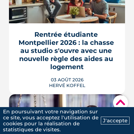
Montpellier prépare la dernière grande
pièce de Port Marianne. La ZAC de
l'Union, entrée dans une nouvelle
phase de concertation, veut
Rentrée étudiante 
transformer un secteur sans identité en
Montpellier 2026 : la chasse 
quartier d'habitat.
au studio s'ouvre avec une 
LIRE L'ARTICLE
nouvelle règle des aides au 
logement
03 AOÛT 2026
HERVÉ KOFFEL
▾
En poursuivant votre navigation sur
ce site, vous acceptez l'utilisation de
J'accepte
cookies pour la réalisation de
Se loger à Montpellier pour la rentrée
Ma recherche
Contactez-nous
statistiques de visites.
2026 tient de la course de vitesse, sur