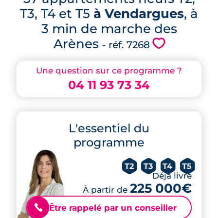
T3, T4 et T5
à Vendargues
, à
3 min de marche des
Arènes
💗
- réf. 7268
Une question sur ce programme ?
04 11 93 73 34
L'essentiel du
programme
T2
T3
T4
T5
Déjà livré
225 000€
À partir de
Être rappelé par un conseiller
📞