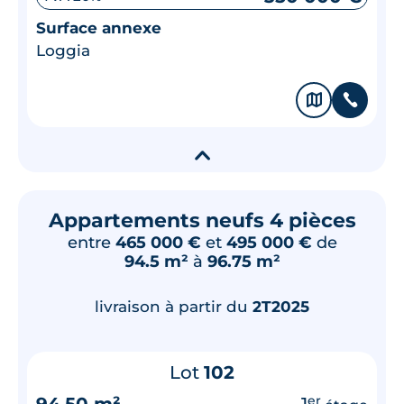
Surface annexe
Loggia
🗞
📞
▾
Appartements neufs 4 pièces
entre
465 000 €
et
495 000 €
de
94.5 m²
à
96.75 m²
livraison à partir du
2T2025
Lot
102
94.50 m²
1
er