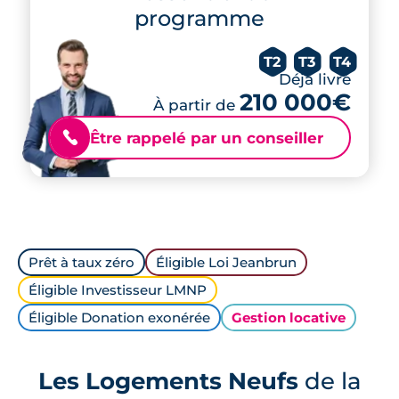
programme
T2
T3
T4
Déjà livré
210 000€
À partir de
Être rappelé par un conseiller
📞
Prêt à taux zéro
Éligible Loi Jeanbrun
Éligible Investisseur LMNP
Éligible Donation exonérée
Gestion locative
Les Logements Neufs
de la