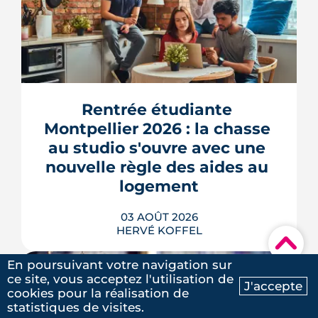
Montpellier prépare la dernière grande
pièce de Port Marianne. La ZAC de
l'Union, entrée dans une nouvelle
phase de concertation, veut
Rentrée étudiante 
transformer un secteur sans identité en
Montpellier 2026 : la chasse 
quartier d'habitat.
au studio s'ouvre avec une 
LIRE L'ARTICLE
nouvelle règle des aides au 
logement
03 AOÛT 2026
HERVÉ KOFFEL
▾
En poursuivant votre navigation sur
ce site, vous acceptez l'utilisation de
J'accepte
cookies pour la réalisation de
Ma recherche
Contactez-nous
statistiques de visites.