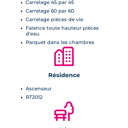
Carrelage 45 par 45
dans les chambres, les équipements
Carrelage 60 par 60
modernes dans les salles de bain, et la
Carrelage pièces de vie
domotique, assurent un confort quotidien et
Faïence toute hauteur pièces
une efficacité énergétique conforme à la
d'eau
norme RT2012.
Parquet dans les chambres
🏙
Résidence
Ascenseur
RT2012
🌲