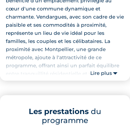
bénéficie d'un emplacement privilégié au
cœur d'une commune dynamique et
charmante. Vendargues, avec son cadre de vie
paisible et ses commodités à proximité,
représente un lieu de vie idéal pour les
familles, les couples et les célibataires. La
proximité avec Montpellier, une grande
métropole, ajoute à l'attractivité de ce
programme, offrant ainsi un parfait équilibre
Lire plus
entre tranquillité résidentielle et vie urbaine
active.
Localisation de la résidence
Les prestations
du
La résidence se trouve à quelques pas de
programme
toutes les commodités essentielles, renforçant
le confort quotidien de ses résidents. Les