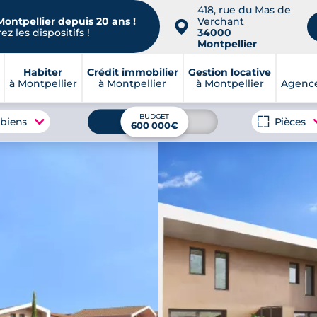
418, rue du Mas de
Montpellier depuis 20 ans !
Verchant
📍
z les dispositifs !
34000
Montpellier
Habiter
Crédit immobilier
Gestion locative
à Montpellier
à Montpellier
à Montpellier
Agence
BUDGET
 biens
Pièces
600 000€