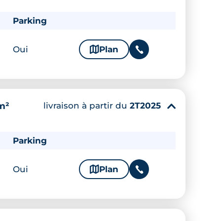
Parking
Oui
🗞
Plan
📞
livraison à partir du
2T2025
m²
▾
Parking
Oui
🗞
Plan
📞