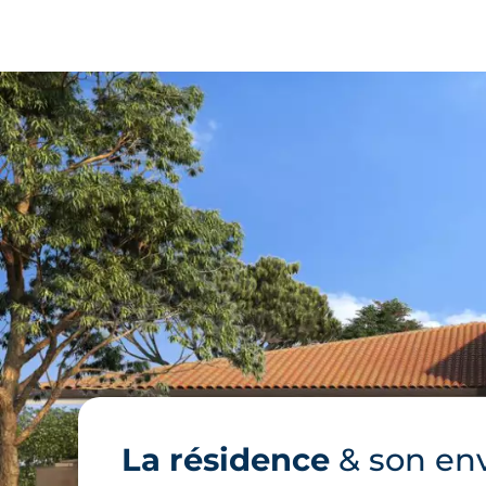
La résidence
& son en