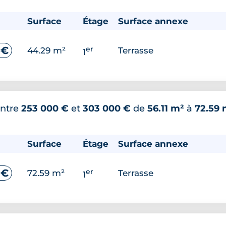
Surface
Étage
Surface annexe
er
 €
44.29 m²
Terrasse
1
ntre
253 000 €
et
303 000 €
de
56.11 m²
à
72.59 
Surface
Étage
Surface annexe
er
 €
72.59 m²
Terrasse
1