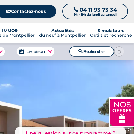
04 11 93 73 34
📞
📧
Contactez-nous
9h - 19h du lundi au samedi
IMMO9
Actualités
Simulateurs
 de Montpellier
du neuf à Montpellier
Outils et recherche
🔍
Livraison
Rechercher
NOS
OFFRES
🎁
>
Une question sur ce programme ?