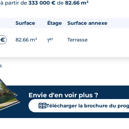
*
à partir de
333 000 €
de
82.66 m²
Surface
Étage
Surface annexe
er
 €
82.66 m²
Terrasse
1
s.
Envie d'en voir plus ?
📖
Télécharger la brochure du pr