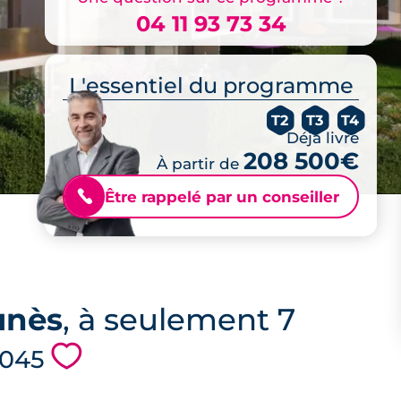
04 11 93 73 34
L'essentiel du programme
T2
T3
T4
Déjà livré
208 500€
À partir de
Être rappelé par un conseiller
📞
unès
, à seulement 7
💗
 7045