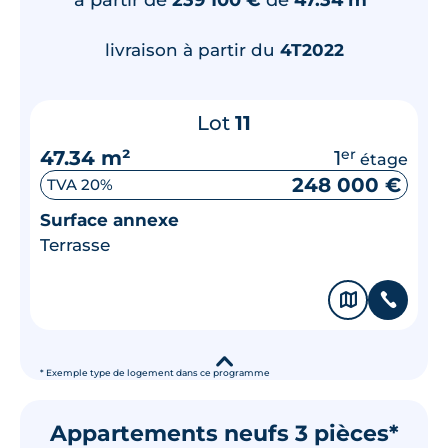
livraison à partir du
4T2022
Lot
11
47.34 m²
1
er
étage
248 000 €
TVA 20%
Surface annexe
Terrasse
🗞
📞
▾
* Exemple type de logement dans ce programme
Appartements neufs 3 pièces*