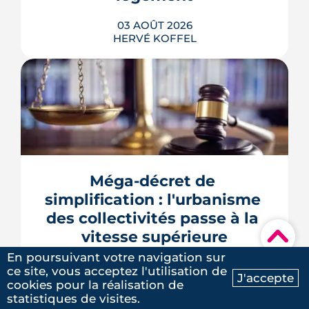
03 AOÛT 2026
HERVÉ KOFFEL
Se loger à Montpellier pour la rentrée
2026 tient de la course de vitesse, sur
un marché où le studio part en
quelques jours. Et pour une partie des
Méga-décret de 
étudiants internationaux, une réforme
des aides au logement entrée en
simplification : l'urbanisme 
vigueur le 1er juillet vient alourdir la
des collectivités passe à la 
note.
▾
vitesse supérieure
LIRE L'ARTICLE
En poursuivant votre navigation sur
30 JUILLET 2026
ce site, vous acceptez l'utilisation de
J'accepte
HERVÉ KOFFEL
cookies pour la réalisation de
Ma recherche
Contactez-nous
statistiques de visites.