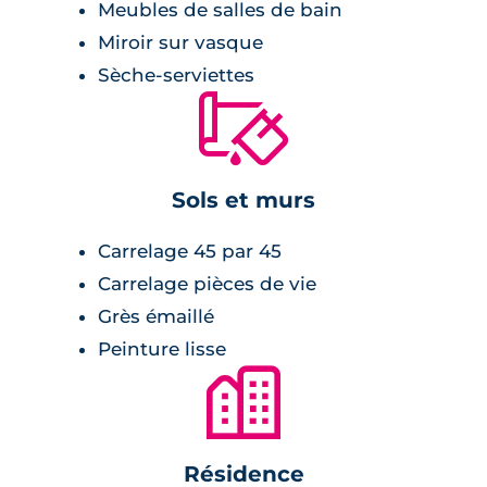
Plages du littoral à 15 minutes en voiture
Meubles de salles de bain
Miroir sur vasque
Sèche-serviettes
🔨
Sols et murs
Carrelage 45 par 45
Carrelage pièces de vie
Grès émaillé
Peinture lisse
🏙
Résidence