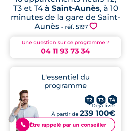
T3 et T4
à Saint-Aunès
, à 10
minutes de la gare de Saint-
Aunès
💗
- réf. 5197
Une question sur ce programme ?
04 11 93 73 34
L'essentiel du
programme
T2
T3
T4
Déjà livré
239 100€
À partir de
Être rappelé par un conseiller
📞