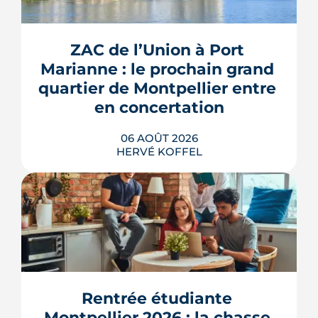
ZAC de l’Union à Port 
Marianne : le prochain grand 
quartier de Montpellier entre 
en concertation
06 AOÛT 2026
HERVÉ KOFFEL
Montpellier prépare la dernière grande
pièce de Port Marianne. La ZAC de
l'Union, entrée dans une nouvelle
phase de concertation, veut
Rentrée étudiante 
transformer un secteur sans identité en
Montpellier 2026 : la chasse 
quartier d'habitat.