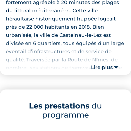
fortement agréable à 20 minutes des plages
du littoral méditerranéen. Cette ville
héraultaise historiquement huppée logeait
près de 22 000 habitants en 2018. Bien
urbanisée, la ville de Castelnau-le-Lez est
divisée en 6 quartiers, tous équipés d’un large
éventail d’infrastructures et de service de
qualité. Traversée par la Route de Nîmes, de
Lire plus
nombreuses stations de tramway et arrêts de
bus desservent la ville.
Localisation de la résidence
Les prestations
du
Cette résidence contemporaine à
programme
l’architecture sobre vient s’implanter au cœur
de la ville de Castelnau-le-Lez, dans un
environnement résidentiel. L’atout majeur de