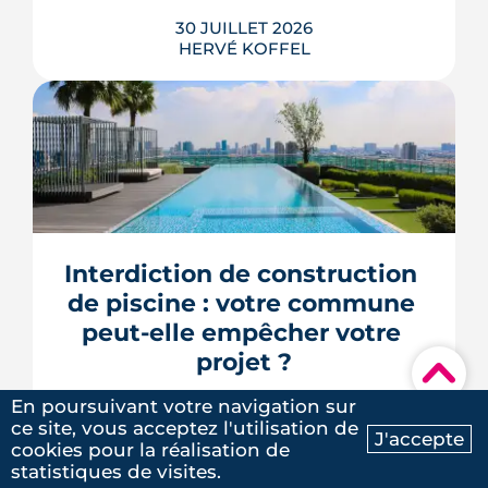
30 JUILLET 2026
HERVÉ KOFFEL
Trente mesures, huit codes, un mot
d'ordre : faire agir les maires plus vite.
Le deuxième méga-décret de
simplification touche l'urbanisme, le
Interdiction de construction 
photovoltaïque et l'habitat, mais
plusieurs de ses raccourcis inquiètent
de piscine : votre commune 
déjà le juge consultatif des normes.
peut-elle empêcher votre 
LIRE L'ARTICLE
projet ?
▾
En poursuivant votre navigation sur
27 JUILLET 2026
ce site, vous acceptez l'utilisation de
HERVÉ KOFFEL
J'accepte
cookies pour la réalisation de
Ma recherche
Contactez-nous
statistiques de visites.