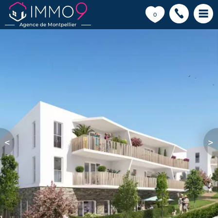
💗
0
Agence de Montpellier
<
>