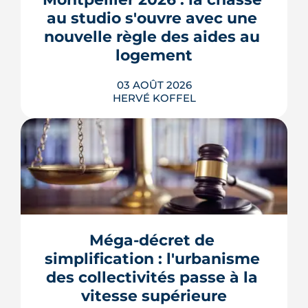
au studio s'ouvre avec une 
LIRE L'ARTICLE
nouvelle règle des aides au 
logement
03 AOÛT 2026
HERVÉ KOFFEL
Se loger à Montpellier pour la rentrée
2026 tient de la course de vitesse, sur
un marché où le studio part en
quelques jours. Et pour une partie des
Méga-décret de 
étudiants internationaux, une réforme
des aides au logement entrée en
simplification : l'urbanisme 
vigueur le 1er juillet vient alourdir la
des collectivités passe à la 
note.
vitesse supérieure
LIRE L'ARTICLE