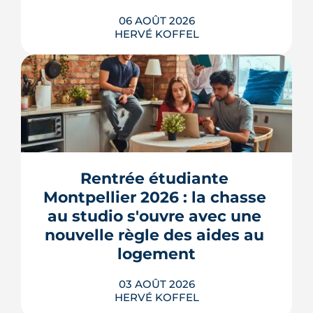
06 AOÛT 2026
HERVÉ KOFFEL
Montpellier prépare la dernière grande
pièce de Port Marianne. La ZAC de
l'Union, entrée dans une nouvelle
phase de concertation, veut
Rentrée étudiante 
transformer un secteur sans identité en
Montpellier 2026 : la chasse 
quartier d'habitat.
au studio s'ouvre avec une 
LIRE L'ARTICLE
nouvelle règle des aides au 
logement
03 AOÛT 2026
HERVÉ KOFFEL