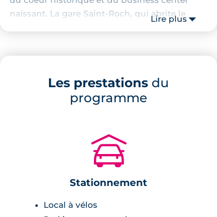
naissant. La gare Saint-Roch, qui abrite le
Lire plus
siège de la métropole méditerrannéene. À
quelques minutes à pied se trouve des
infrastructures scolaires, des commerces de
proximité ainsi que le parc de Bagatelle.
Les prestations
du
Description de la résidence
programme
Cette nouvelle résidence de 59 logements
neufs présente une allure pour le moins
🚗
moderne et contemporaine. Effectivement, les
façades sont de couleur blanches et grise. Par
ailleurs, en coeur d'îlot se trouve un espace
Stationnement
verdoyant mis à la disposition des habitants.
Autrement, sur le toit de l'un des immeubles,
Local à vélos
une piscine est installée et accessible par tous