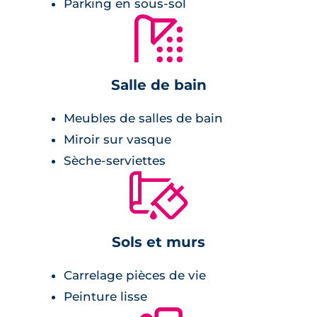
Parking en sous-sol
les habitants.
🚿
Prestations du bien neuf
Salle de bain
Pièces à vivre :
Meubles de salles de bain
carrelage aux coloris modernes,
Miroir sur vasque
peinture lisse blanches,
Sèche-serviettes
rangements,
🔨
cuisine ouvert et équipée,
grande baie vitrée,
balcon ou terrasse.
Sols et murs
Carrelage pièces de vie
Salle de bains :
Peinture lisse