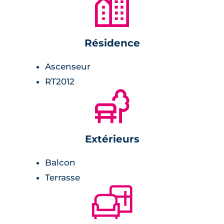
🏙
meuble avec vasque et miroir,
radiateur sèche-serviette,
carrelage avec faïence assortie.
Résidence
Chambre :
Ascenseur
RT2012
carrelage,
🌲
rangements.
Sécurité
Extérieurs
L'enceinte de la résidence est parfaitement
Balcon
clôturée et sécurisée. L'accès à la résidence se
Terrasse
fait par le biais d'un badge d'accès ou d'un
🛋
digicode. Un visiophone est aussi présent à
l'entrée du programme immobilier.