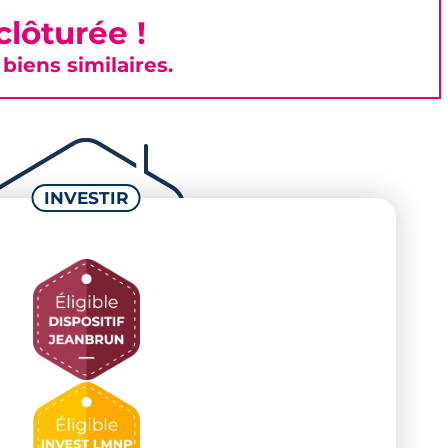
lôturée !
iens similaires.