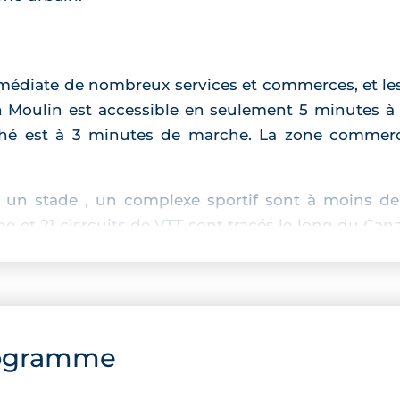
mmédiate de nombreux services et commerces, et le
 Moulin est accessible en seulement 5 minutes à pi
ché est à 3 minutes de marche. La zone commerc
ts, un stade , un complexe sportif sont à moins d
e et 21 cisrcuits de VTT sont tracés le long du Cana
ingue par son architecture contemporaine et élég
ogramme
spaces extérieurs privatifs pour profiter du clima
 de plein air.