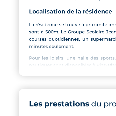
Localisation de la résidence
La résidence se trouve à proximité i
sont à 500m. Le Groupe Scolaire Jean
courses quotidiennes, un supermar
minutes seulement.
Pour les loisirs, une halle des spor
nautiques sont disponibles à Vias-Plag
est accessible en 4 minutes à vélo.
Description de la résidence
Cette
résidence neuve à Vias
se dist
Les prestations
du pr
balcons ou de loggias, offrant des e
assuré avec des parkings en sous-sol et