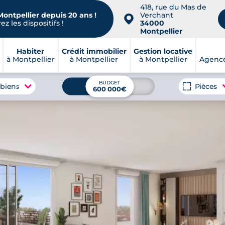
418, rue du Mas de
Montpellier depuis 20 ans !
Verchant
📍
z les dispositifs !
34000
Montpellier
Habiter
Crédit immobilier
Gestion locative
à Montpellier
à Montpellier
à Montpellier
Agence
BUDGET
 biens
Pièces
600 000€