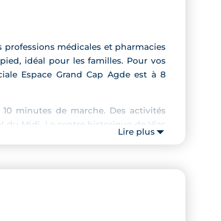
s professions médicales et pharmacies
ed, idéal pour les familles. Pour vos
iale Espace Grand Cap Agde est à 8
e 10 minutes de marche. Des activités
l du Midi. Le centre historique de Vias
Lire plus
ante. Les appartements sont dotés de
t méditerranéen. Le stationnement est