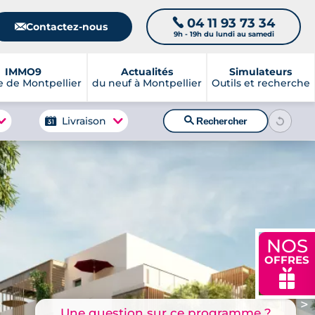
04 11 93 73 34
📞
📧
Contactez-nous
9h - 19h du lundi au samedi
IMMO9
Actualités
Simulateurs
 de Montpellier
du neuf à Montpellier
Outils et recherche
🔍
Livraison
Rechercher
NOS
OFFRES
🎁
>
Une question sur ce programme ?