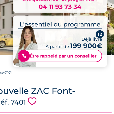
04 11 93 73 34
L'essentiel du programme
T2
Déjà livré
199 900€
À partir de
Être rappelé par un conseiller
📞
ce-7401
nouvelle ZAC Font-
💗
réf. 7401