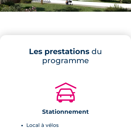
meuble vasque avec miroir et appliques
lumineuses,
radiateur sèche-serviette,
carrelage avec faïence assortie.
Les prestations
du
Chambre :
programme
placards avec étagères et penderie,
parquet.
🚗
Sécurité
Le programme immobilier est entièrement
Stationnement
clôturé et sécurisé. Son accès se fait grâce à
un badge d'accès ou un digicode donné aux
Local à vélos