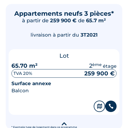
Appartements neufs 3 pièces*
à partir de
259 900 €
de
65.7 m²
livraison à partir du
3T2021
Lot
65.70 m²
2
ème
étage
259 900 €
TVA 20%
Surface annexe
Balcon
🗞
📞
▾
* Exemple type de logement dans ce programme