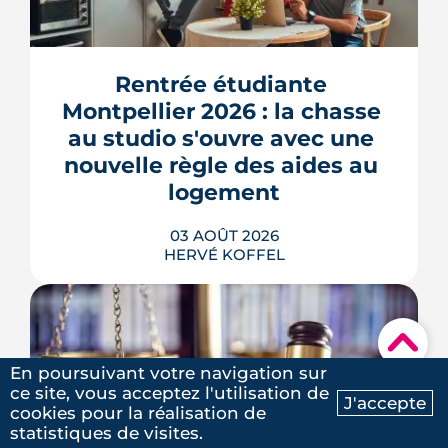
Montpellier prépare la dernière grande
pièce de Port Marianne. La ZAC de
l'Union, entrée dans une nouvelle
phase de concertation, veut
Rentrée étudiante 
transformer un secteur sans identité en
Montpellier 2026 : la chasse 
quartier d'habitat.
au studio s'ouvre avec une 
LIRE L'ARTICLE
nouvelle règle des aides au 
logement
03 AOÛT 2026
HERVÉ KOFFEL
▾
En poursuivant votre navigation sur
Se loger à Montpellier pour la rentrée
ce site, vous acceptez l'utilisation de
2026 tient de la course de vitesse, sur
J'accepte
cookies pour la réalisation de
Ma recherche
Contactez-nous
un marché où le studio part en
statistiques de visites.
quelques jours. Et pour une partie des