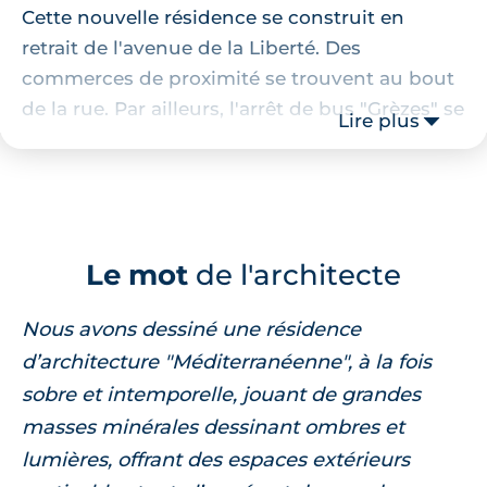
Cette nouvelle résidence se construit en
retrait de l'avenue de la Liberté. Des
commerces de proximité se trouvent au bout
de la rue. Par ailleurs, l'arrêt de bus "Grèzes" se
Lire plus
trouve au pied de la résidence et il est
desservi par la ligne n°7 permettant de
rejoindre en moins de 30 minutes la place de
la comédie au centre-ville de Montpellier.
Le mot
de l'architecte
Description de la résidence
Nous avons dessiné une résidence
Organisée sur deux étages, la résidence
d’architecture "Méditerranéenne", à la fois
présentent des façades qui s'animent d'un
sobre et intemporelle, jouant de grandes
vocabulaire jouant avec subtilité des
masses minérales dessinant ombres et
matériaux, des couleurs, des contraste et de
lumières, offrant des espaces extérieurs
découpages. Des séquences en parement de