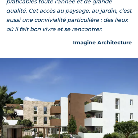
pierre naturelle viennent se démarquer en
praticables toute l’année et de grande
touches.
qualité. Cet accès au paysage, au jardin, c’est
aussi une convivialité particulière : des lieux
Prestations du bien neuf
où il fait bon vivre et se rencontrer.
Imagine Architecture
Pièce à vivre :
peinture lisse blanche,
terrasse ou balcon en guise d'extérieur,
parquet au sol,
grande hauteur sous-plafond,
double vitrage,
volets roulants électriques.
Salle de bains :