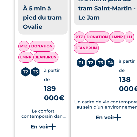
À 5 min à
tram Saint-Martin -
pied du tram
Le Jam
Ovalie
PTZ
DONATION
LMNP
LLI
PTZ
DONATION
JEANBRUN
LMNP
JEANBRUN
à partir
T1
T2
T3
T4
à partir
de
T2
T3
138
de
189
000
000€
Un cadre de vie contempor
au sein d’un environneme
Le confort
végétalisé, proche des gran
contemporain dans
repères montpelliérains.
un cadre paysager, à
proximité des
commerces, écoles et
équipements du