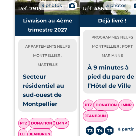
9 photos
📷
3 photos
Réf.
7915
Réf.
4564
Livraison au 4ème
Déjà livré !
trimestre 2027
PROGRAMMES NEUFS
APPARTEMENTS NEUFS
MONTPELLIER : PORT
MONTPELLIER :
MARIANNE
MARTELLE
À 9 minutes à
Secteur
pied du parc de
résidentiel au
l’Hôtel de Ville
sud-ouest de
Montpellier
PTZ
DONATION
LMNP
JEANBRUN
PTZ
DONATION
LMNP
à partir
T3
T4
T5
LLI
JEANBRUN