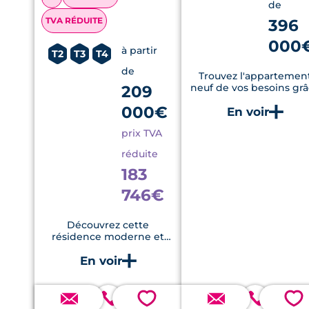
de
TVA RÉDUITE
396
000
à partir
T2
T3
T4
de
Trouvez l'appartemen
209
neuf de vos besoins gr
à ce projet immobilie
000€
neuf composé de plu
d'une centaine
prix TVA
d'appartements situé
dans un environneme
réduite
riche en commodités 
en praticités...
183
746€
Découvrez cette
résidence moderne et
lumineuse
💗
💗