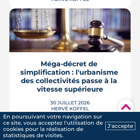
Se loger à Montpellier pour la rentrée
2026 tient de la course de vitesse, sur
un marché où le studio part en
quelques jours. Et pour une partie des
Méga-décret de 
étudiants internationaux, une réforme
des aides au logement entrée en
simplification : l'urbanisme 
vigueur le 1er juillet vient alourdir la
des collectivités passe à la 
note.
vitesse supérieure
LIRE L'ARTICLE
30 JUILLET 2026
▾
HERVÉ KOFFEL
En poursuivant votre navigation sur
ce site, vous acceptez l'utilisation de
J'accepte
cookies pour la réalisation de
Ma recherche
Contactez-nous
statistiques de visites.