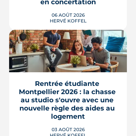
en concertation
06 AOÛT 2026
HERVÉ KOFFEL
Montpellier prépare la dernière grande
pièce de Port Marianne. La ZAC de
l'Union, entrée dans une nouvelle
phase de concertation, veut
Rentrée étudiante 
transformer un secteur sans identité en
Montpellier 2026 : la chasse 
quartier d'habitat.
au studio s'ouvre avec une 
LIRE L'ARTICLE
nouvelle règle des aides au 
logement
03 AOÛT 2026
HERVÉ KOFFEL