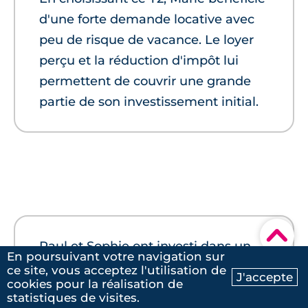
d'une forte demande locative avec
peu de risque de vacance. Le loyer
perçu et la réduction d'impôt lui
permettent de couvrir une grande
partie de son investissement initial.
▾
Paul et Sophie ont investi dans un
En poursuivant votre navigation sur
appartement T3 de 60 m² à
ce site, vous acceptez l'utilisation de
J'accepte
cookies pour la réalisation de
Estanove, au prix de 290 000 €. Ce
Ma recherche
Contactez-nous
statistiques de visites.
quartier qui se développe bien attire