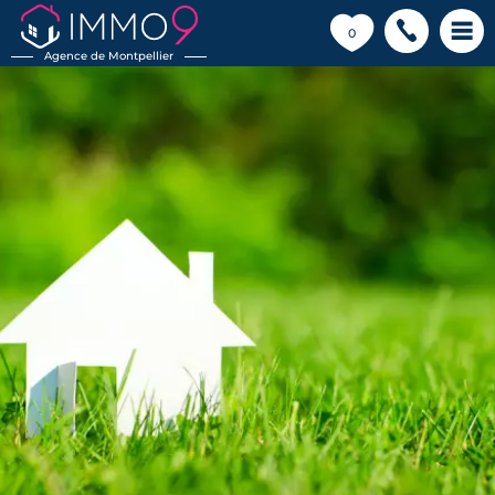
💗
0
Agence de Montpellier