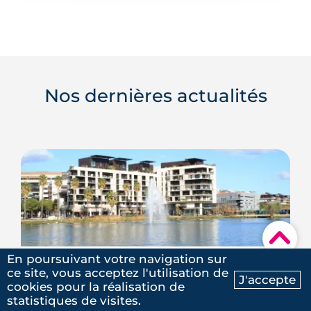
Nos dernières actualités
▾
En poursuivant votre navigation sur
ZAC de l’Union à Port 
ce site, vous acceptez l'utilisation de
J'accepte
cookies pour la réalisation de
Marianne : le prochain grand 
Ma recherche
Contactez-nous
statistiques de visites.
quartier de Montpellier entre 