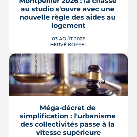
Montpellier 2026 : la chasse 
quartier d'habitat.
au studio s'ouvre avec une 
LIRE L'ARTICLE
nouvelle règle des aides au 
logement
03 AOÛT 2026
HERVÉ KOFFEL
Se loger à Montpellier pour la rentrée
2026 tient de la course de vitesse, sur
un marché où le studio part en
quelques jours. Et pour une partie des
Méga-décret de 
étudiants internationaux, une réforme
des aides au logement entrée en
simplification : l'urbanisme 
vigueur le 1er juillet vient alourdir la
des collectivités passe à la 
note.
vitesse supérieure
LIRE L'ARTICLE