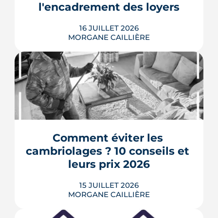
l'encadrement des loyers
LIRE L'ARTICLE
16 JUILLET 2026
MORGANE CAILLIÈRE
Seulement 12 % d'annonces non
conformes selon la Fondation pour le
Logement, des studios étudiants loués
161 euros au-dessus des plafonds selon
Que Choisir Ensemble : deux études
récentes tirent des conclusions
Comment éviter les 
opposées sur l'encadrement des loyers
cambriolages ? 10 conseils et 
à Montpellier. De leur comparaison
ressort le...
leurs prix 2026
LIRE L'ARTICLE
15 JUILLET 2026
MORGANE CAILLIÈRE