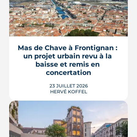
Construire une piscine sur son propre
terrain n'a rien d'un droit acquis. Entre
les règles du PLU et les arrêtés
sécheresse, plusieurs mécanismes
Mas de Chave à Frontignan : 
peuvent bloquer le bassin, ou son
un projet urbain revu à la 
remplissage.
baisse et remis en 
LIRE L'ARTICLE
concertation
23 JUILLET 2026
HERVÉ KOFFEL
Trente logements de moins, une
résidence seniors qui disparaît, des