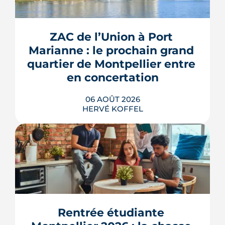
ZAC de l’Union à Port 
Marianne : le prochain grand 
quartier de Montpellier entre 
en concertation
06 AOÛT 2026
HERVÉ KOFFEL
Montpellier prépare la dernière grande
pièce de Port Marianne. La ZAC de
l'Union, entrée dans une nouvelle
phase de concertation, veut
Rentrée étudiante 
transformer un secteur sans identité en