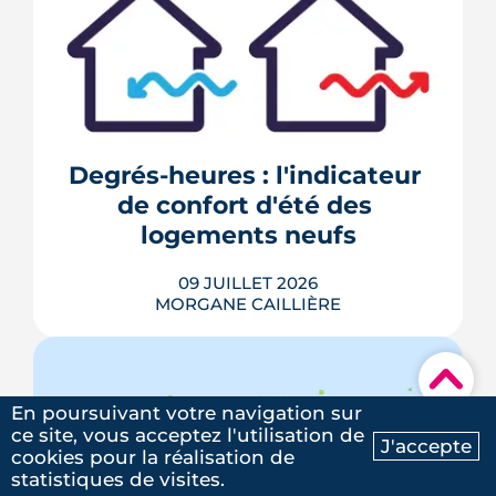
211 600 cambriolages et tentatives ont
été enregistrés en France en 2025, avec
un risque accru pendant les longues
absences estivales. De la serrure
certifiée A2P à l'Opération Tranquillité
Vacances, voici 10 mesures concrètes
Degrés-heures : l'indicateur 
recommandées par les forces de l'ordre
de confort d'été des 
et les professionnels de ...
logements neufs
LIRE L'ARTICLE
09 JUILLET 2026
MORGANE CAILLIÈRE
▾
En poursuivant votre navigation sur
La réglementation RE2020 impose
ce site, vous acceptez l'utilisation de
depuis 2022 un examen de confort
J'accepte
cookies pour la réalisation de
d'été à chaque logement neuf, noté en
Ma recherche
Contactez-nous
statistiques de visites.
degrés-heures. Sous 350, le logement