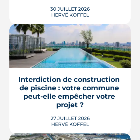
30 JUILLET 2026
HERVÉ KOFFEL
Trente mesures, huit codes, un mot
d'ordre : faire agir les maires plus vite.
Le deuxième méga-décret de
simplification touche l'urbanisme, le
Interdiction de construction 
photovoltaïque et l'habitat, mais
plusieurs de ses raccourcis inquiètent
de piscine : votre commune 
déjà le juge consultatif des normes.
peut-elle empêcher votre 
LIRE L'ARTICLE
projet ?
27 JUILLET 2026
HERVÉ KOFFEL