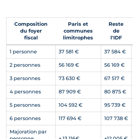
Composition
Paris et
Reste
du foyer
communes
de
fiscal
limitrophes
l'IDF
1 personne
37 581 €
37 584 €
3
2 personnes
56 169 €
56 169 €
4
3 personnes
73 630 €
67 517 €
5
4 personnes
87 909 €
80 875 €
6
5 personnes
104 592 €
95 739 €
7
6 personnes
117 694 €
107 738 €
8
Majoration par
personne
+ 13 116€
+12 005 €
+