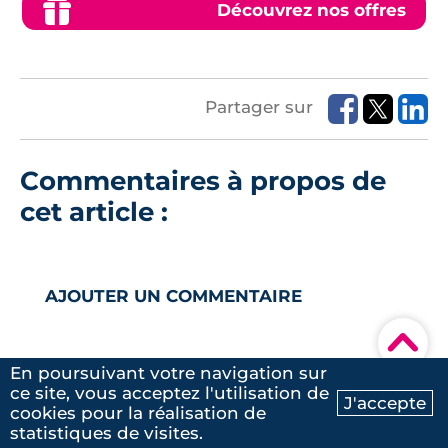
Découvrez nos offres
Partager sur
Commentaires à propos de
cet article :
AJOUTER UN COMMENTAIRE
▾
Aucun commentaire pour l'instant
En poursuivant votre navigation sur
ce site, vous acceptez l'utilisation de
J'accepte
cookies pour la réalisation de
Ma recherche
Contactez-nous
< Article précédent
statistiques de visites.