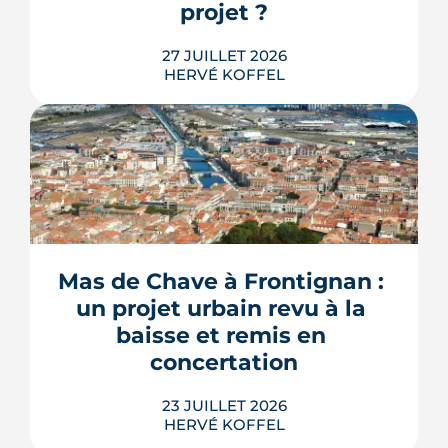
projet ?
27 JUILLET 2026
HERVÉ KOFFEL
Construire une piscine sur son propre
terrain n'a rien d'un droit acquis. Entre
les règles du PLU et les arrêtés
sécheresse, plusieurs mécanismes
Mas de Chave à Frontignan : 
peuvent bloquer le bassin, ou son
un projet urbain revu à la 
remplissage.
baisse et remis en 
LIRE L'ARTICLE
concertation
23 JUILLET 2026
HERVÉ KOFFEL