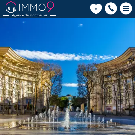
💗
0
Agence de Montpellier