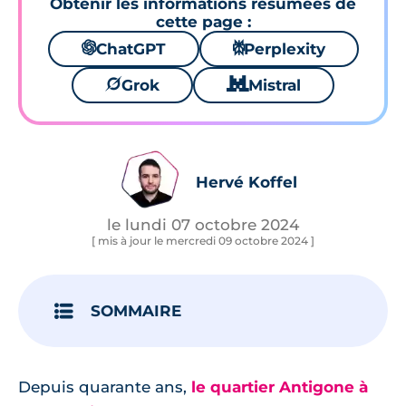
Obtenir les informations résumées de
cette page :
🌌
ChatGPT
⚙
Perplexity
🪐
Grok
🐱
Mistral
Hervé Koffel
le lundi 07 octobre 2024
[ mis à jour le mercredi 09 octobre 2024 ]
SOMMAIRE
Depuis quarante ans,
le quartier Antigone à