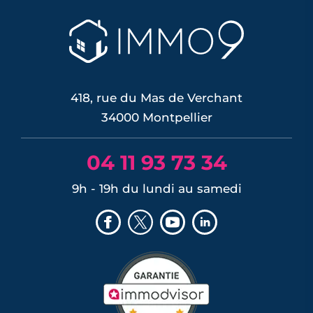
bioclimatique propose une autre voie :
concevoir des bâtiments qui restent
frais par leur seule conception. De la
résidence Théia à Montpellier à
l'immeuble « Essentiel » de Lyon, ce
dossier passe en revue cinq réalisat...
LIRE L'ARTICLE
418, rue du Mas de Verchant
34000 Montpellier
04 11 93 73 34
9h - 19h du lundi au samedi