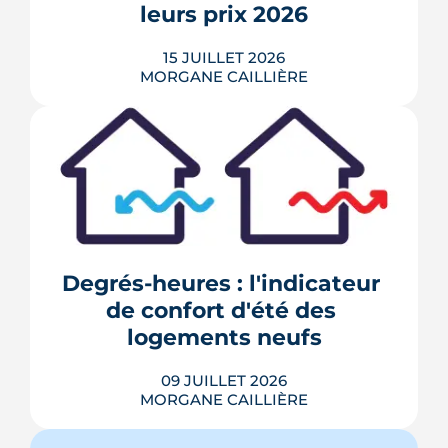
ressort le...
leurs prix 2026
LIRE L'ARTICLE
15 JUILLET 2026
MORGANE CAILLIÈRE
211 600 cambriolages et tentatives ont
été enregistrés en France en 2025, avec
un risque accru pendant les longues
absences estivales. De la serrure
certifiée A2P à l'Opération Tranquillité
Vacances, voici 10 mesures concrètes
Degrés-heures : l'indicateur 
recommandées par les forces de l'ordre
de confort d'été des 
et les professionnels de ...
logements neufs
LIRE L'ARTICLE
09 JUILLET 2026
MORGANE CAILLIÈRE