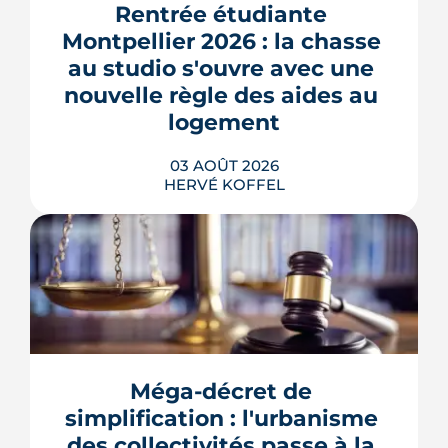
phase de concertation, veut
Rentrée étudiante 
transformer un secteur sans identité en
Montpellier 2026 : la chasse 
quartier d'habitat.
au studio s'ouvre avec une 
LIRE L'ARTICLE
nouvelle règle des aides au 
logement
03 AOÛT 2026
HERVÉ KOFFEL
Se loger à Montpellier pour la rentrée
2026 tient de la course de vitesse, sur
un marché où le studio part en
quelques jours. Et pour une partie des
Méga-décret de 
étudiants internationaux, une réforme
des aides au logement entrée en
simplification : l'urbanisme 
vigueur le 1er juillet vient alourdir la
des collectivités passe à la 