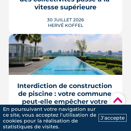
note.
vitesse supérieure
LIRE L'ARTICLE
30 JUILLET 2026
HERVÉ KOFFEL
Trente mesures, huit codes, un mot
d'ordre : faire agir les maires plus vite.
Le deuxième méga-décret de
simplification touche l'urbanisme, le
Interdiction de construction 
photovoltaïque et l'habitat, mais
plusieurs de ses raccourcis inquiètent
de piscine : votre commune 
déjà le juge consultatif des normes.
▾
peut-elle empêcher votre 
LIRE L'ARTICLE
projet ?
En poursuivant votre navigation sur
ce site, vous acceptez l'utilisation de
J'accepte
cookies pour la réalisation de
27 JUILLET 2026
Ma recherche
Contactez-nous
statistiques de visites.
HERVÉ KOFFEL