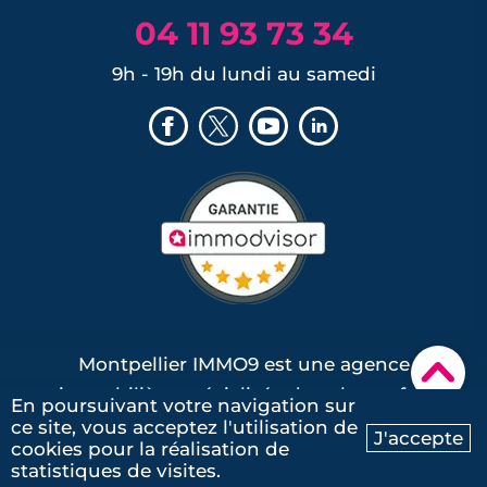
04 11 93 73 34
9h - 19h du lundi au samedi
Montpellier IMMO9 est une agence
▾
immobilière spécialisée dans le neuf et
En poursuivant votre navigation sur
dans la promotion immobilière.
ce site, vous acceptez l'utilisation de
J'accepte
cookies pour la réalisation de
Ma recherche
Contactez-nous
Nos conseillers locaux vous accompagnent
statistiques de visites.
à toutes les étapes de votre parcours