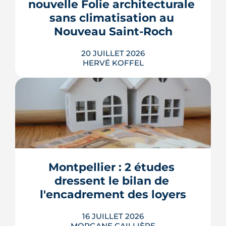
nouvelle Folie architecturale 
perdre un ou deux ans.
sans climatisation au 
LIRE L'ARTICLE
Nouveau Saint-Roch
20 JUILLET 2026
HERVÉ KOFFEL
La Toupie, un immeuble de 19 m en
bois et paille et sans climatiseurs
individuels, sortira de terre place
Dalida. inscrit dans les projets de
Montpellier : 2 études 
nouvelles Folies architecturales, ce
dressent le bilan de 
tiers-lieu sera livré en mai 2027.
l'encadrement des loyers
LIRE L'ARTICLE
16 JUILLET 2026
MORGANE CAILLIÈRE