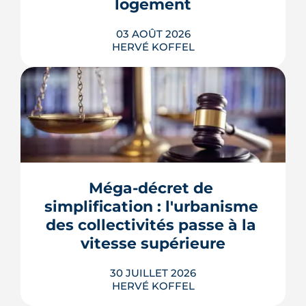
logement
03 AOÛT 2026
HERVÉ KOFFEL
Se loger à Montpellier pour la rentrée
2026 tient de la course de vitesse, sur
un marché où le studio part en
quelques jours. Et pour une partie des
Méga-décret de 
étudiants internationaux, une réforme
des aides au logement entrée en
simplification : l'urbanisme 
vigueur le 1er juillet vient alourdir la
des collectivités passe à la 
note.
vitesse supérieure
LIRE L'ARTICLE
30 JUILLET 2026
HERVÉ KOFFEL