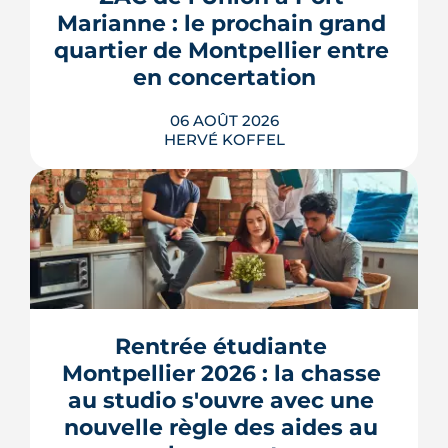
Marianne : le prochain grand 
quartier de Montpellier entre 
en concertation
06 AOÛT 2026
HERVÉ KOFFEL
Montpellier prépare la dernière grande
pièce de Port Marianne. La ZAC de
l'Union, entrée dans une nouvelle
phase de concertation, veut
Rentrée étudiante 
transformer un secteur sans identité en
Montpellier 2026 : la chasse 
quartier d'habitat.
au studio s'ouvre avec une 
LIRE L'ARTICLE
nouvelle règle des aides au 