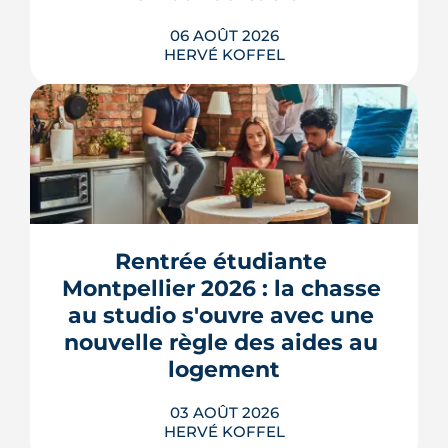
06 AOÛT 2026
HERVÉ KOFFEL
Montpellier prépare la dernière grande
pièce de Port Marianne. La ZAC de
l'Union, entrée dans une nouvelle
phase de concertation, veut
Rentrée étudiante 
transformer un secteur sans identité en
Montpellier 2026 : la chasse 
quartier d'habitat.
au studio s'ouvre avec une 
LIRE L'ARTICLE
nouvelle règle des aides au 
logement
03 AOÛT 2026
HERVÉ KOFFEL