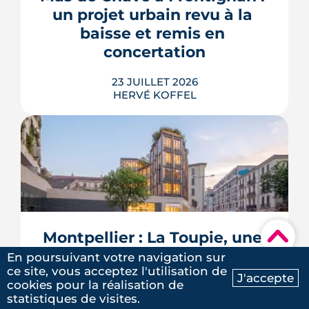
peuvent bloquer le bassin, ou son
un projet urbain revu à la 
remplissage.
baisse et remis en 
LIRE L'ARTICLE
concertation
23 JUILLET 2026
HERVÉ KOFFEL
Trente logements de moins, une
résidence seniors qui disparaît, des
places de parking converties en îlots de
fraîcheur. Le projet du Mas de Chave
▾
Montpellier : La Toupie, une 
repart devant les habitants de
Frontignan, et le maire assume d'y
nouvelle Folie architecturale 
En poursuivant votre navigation sur
perdre un ou deux ans.
ce site, vous acceptez l'utilisation de
sans climatisation au 
J'accepte
LIRE L'ARTICLE
cookies pour la réalisation de
Ma recherche
Contactez-nous
Nouveau Saint-Roch
statistiques de visites.