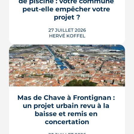
de piscine : votre commune 
déjà le juge consultatif des normes.
peut-elle empêcher votre 
LIRE L'ARTICLE
projet ?
27 JUILLET 2026
HERVÉ KOFFEL
Construire une piscine sur son propre
terrain n'a rien d'un droit acquis. Entre
les règles du PLU et les arrêtés
sécheresse, plusieurs mécanismes
Mas de Chave à Frontignan : 
peuvent bloquer le bassin, ou son
un projet urbain revu à la 
remplissage.
baisse et remis en 
LIRE L'ARTICLE
concertation