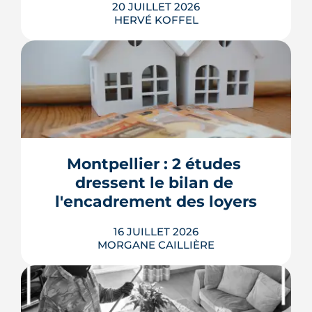
20 JUILLET 2026
HERVÉ KOFFEL
La Toupie, un immeuble de 19 m en
bois et paille et sans climatiseurs
individuels, sortira de terre place
Dalida. inscrit dans les projets de
Montpellier : 2 études 
nouvelles Folies architecturales, ce
dressent le bilan de 
tiers-lieu sera livré en mai 2027.
l'encadrement des loyers
LIRE L'ARTICLE
16 JUILLET 2026
MORGANE CAILLIÈRE
Seulement 12 % d'annonces non