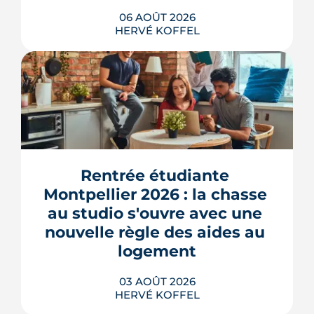
06 AOÛT 2026
HERVÉ KOFFEL
Montpellier prépare la dernière grande
pièce de Port Marianne. La ZAC de
l'Union, entrée dans une nouvelle
phase de concertation, veut
Rentrée étudiante 
transformer un secteur sans identité en
Montpellier 2026 : la chasse 
quartier d'habitat.
au studio s'ouvre avec une 
LIRE L'ARTICLE
nouvelle règle des aides au 
logement
03 AOÛT 2026
HERVÉ KOFFEL