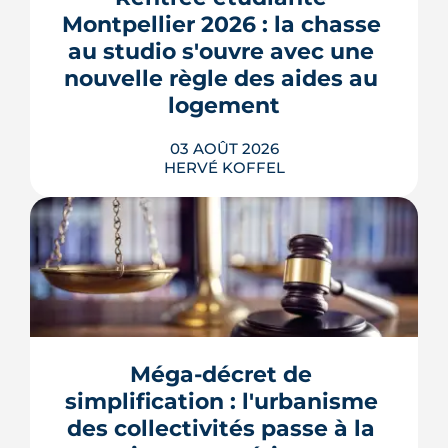
Montpellier 2026 : la chasse 
au studio s'ouvre avec une 
nouvelle règle des aides au 
logement
03 AOÛT 2026
HERVÉ KOFFEL
Se loger à Montpellier pour la rentrée
2026 tient de la course de vitesse, sur
un marché où le studio part en
quelques jours. Et pour une partie des
Méga-décret de 
étudiants internationaux, une réforme
des aides au logement entrée en
simplification : l'urbanisme 
vigueur le 1er juillet vient alourdir la
des collectivités passe à la 
note.