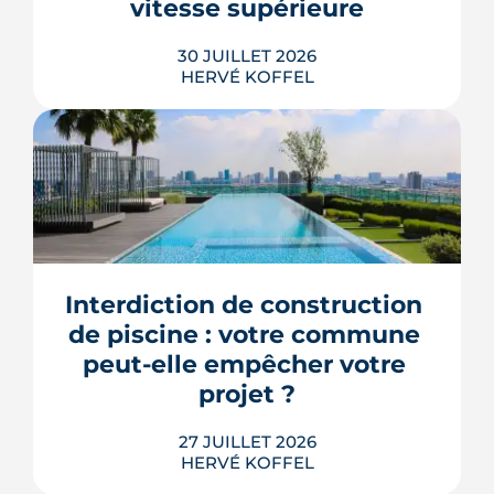
vitesse supérieure
LIRE L'ARTICLE
30 JUILLET 2026
HERVÉ KOFFEL
Trente mesures, huit codes, un mot
d'ordre : faire agir les maires plus vite.
Le deuxième méga-décret de
simplification touche l'urbanisme, le
Interdiction de construction 
photovoltaïque et l'habitat, mais
plusieurs de ses raccourcis inquiètent
de piscine : votre commune 
déjà le juge consultatif des normes.
peut-elle empêcher votre 
LIRE L'ARTICLE
projet ?
27 JUILLET 2026
HERVÉ KOFFEL