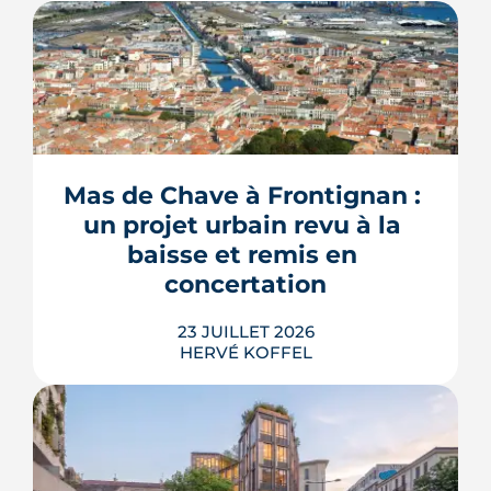
Construire une piscine sur son propre
terrain n'a rien d'un droit acquis. Entre
les règles du PLU et les arrêtés
sécheresse, plusieurs mécanismes
Mas de Chave à Frontignan : 
peuvent bloquer le bassin, ou son
un projet urbain revu à la 
remplissage.
baisse et remis en 
LIRE L'ARTICLE
concertation
23 JUILLET 2026
HERVÉ KOFFEL
Trente logements de moins, une