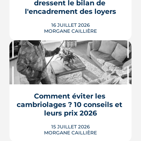
dressent le bilan de 
tiers-lieu sera livré en mai 2027.
l'encadrement des loyers
LIRE L'ARTICLE
16 JUILLET 2026
MORGANE CAILLIÈRE
Seulement 12 % d'annonces non
conformes selon la Fondation pour le
Logement, des studios étudiants loués
161 euros au-dessus des plafonds selon
Que Choisir Ensemble : deux études
récentes tirent des conclusions
Comment éviter les 
opposées sur l'encadrement des loyers
cambriolages ? 10 conseils et 
à Montpellier. De leur comparaison
ressort le...
leurs prix 2026
LIRE L'ARTICLE
15 JUILLET 2026
MORGANE CAILLIÈRE