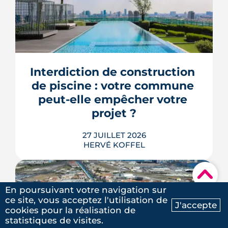
Trente mesures, huit codes, un mot
d'ordre : faire agir les maires plus vite.
Le deuxième méga-décret de
simplification touche l'urbanisme, le
Interdiction de construction 
photovoltaïque et l'habitat, mais
plusieurs de ses raccourcis inquiètent
de piscine : votre commune 
déjà le juge consultatif des normes.
peut-elle empêcher votre 
LIRE L'ARTICLE
projet ?
27 JUILLET 2026
HERVÉ KOFFEL
▾
En poursuivant votre navigation sur
ce site, vous acceptez l'utilisation de
J'accepte
cookies pour la réalisation de
Ma recherche
Contactez-nous
Construire une piscine sur son propre
statistiques de visites.
terrain n'a rien d'un droit acquis. Entre