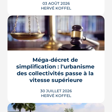
03 AOÛT 2026
HERVÉ KOFFEL
Se loger à Montpellier pour la rentrée
2026 tient de la course de vitesse, sur
un marché où le studio part en
quelques jours. Et pour une partie des
Méga-décret de 
étudiants internationaux, une réforme
des aides au logement entrée en
simplification : l'urbanisme 
vigueur le 1er juillet vient alourdir la
des collectivités passe à la 
note.
vitesse supérieure
LIRE L'ARTICLE
30 JUILLET 2026
HERVÉ KOFFEL