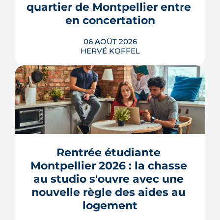
quartier de Montpellier entre 
en concertation
06 AOÛT 2026
HERVÉ KOFFEL
Montpellier prépare la dernière grande
pièce de Port Marianne. La ZAC de
l'Union, entrée dans une nouvelle
phase de concertation, veut
Rentrée étudiante 
transformer un secteur sans identité en
Montpellier 2026 : la chasse 
quartier d'habitat.
au studio s'ouvre avec une 
LIRE L'ARTICLE
nouvelle règle des aides au 
logement