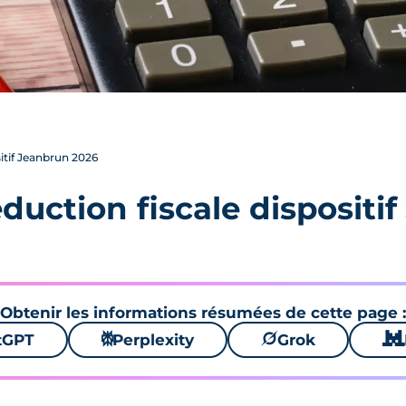
itif Jeanbrun 2026
duction fiscale dispositi
Obtenir les informations résumées de cette page :
tGPT
⚙
Perplexity
🪐
Grok
🐱