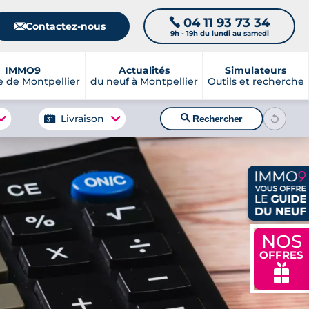
04 11 93 73 34
📞
📧
Contactez-nous
9h - 19h du lundi au samedi
IMMO9
Actualités
Simulateurs
 de Montpellier
du neuf à Montpellier
Outils et recherche
🔍
Livraison
Rechercher
NOS
OFFRES
🎁