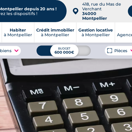
418, rue du Mas de
Montpellier depuis 20 ans !
Verchant
📍
z les dispositifs !
34000
Montpellier
Habiter
Crédit immobilier
Gestion locative
à Montpellier
à Montpellier
à Montpellier
Agence
BUDGET
 biens
Pièces
600 000€